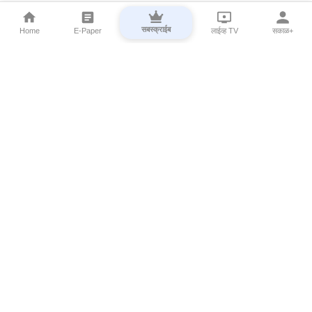
सबस्क्राईब
Home
E-Paper
लाईव्ह TV
सकाळ+
⌄
Marathi News
⌄
About Esakal
⌄
Digital Products
⌄
Sakal Programs