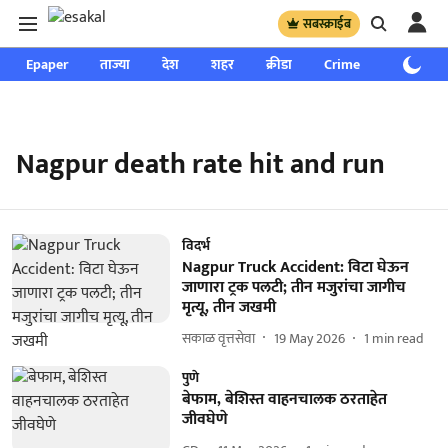
सबस्क्राईब
Epaper
ताज्या
देश
शहर
क्रीडा
Crime
साप्ताहिक
Nagpur death rate hit and run
विदर्भ
Nagpur Truck Accident: विटा घेऊन
जाणारा ट्रक पलटी; तीन मजुरांचा जागीच
मृत्यू, तीन जखमी
सकाळ वृत्तसेवा
19 May 2026
1
min read
पुणे
बेफाम, बेशिस्त वाहनचालक ठरताहेत
जीवघेणे