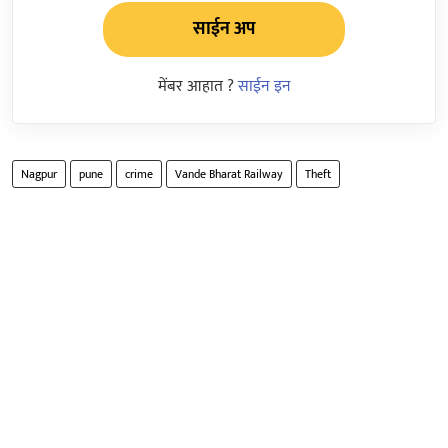
साईन अप
मेंबर आहात ?
साईन इन
Nagpur
pune
crime
Vande Bharat Railway
Theft