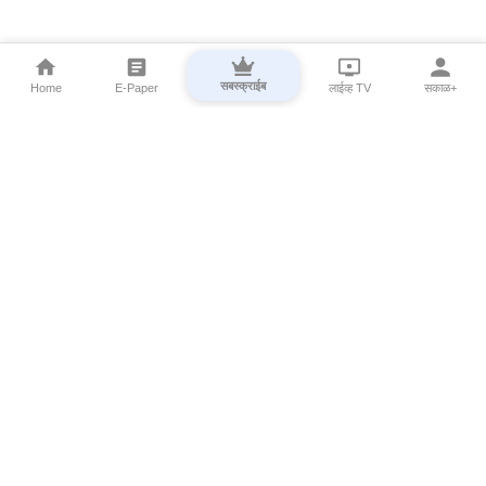
सबस्क्राईब
Home
E-Paper
लाईव्ह TV
सकाळ+
⌄
Marathi News
⌄
About Esakal
⌄
Digital Products
⌄
Sakal Programs