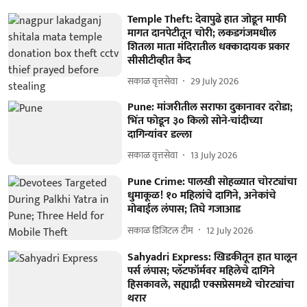
Temple Theft: देवापुढे हात जोडून माफी
मागत दानपेटीतून चोरी; लकडगंजमधील
शितला माता मंदिरातील धक्कादायक प्रकार
सीसीटीव्हीत कैद
सकाळ वृत्तसेवा
29 July 2026
Pune: मांजरीतील सराफा दुकानावर दरोडा;
भिंत फोडून ३० किलो सोने-चांदीच्या
दागिन्यांवर डल्ला
सकाळ वृत्तसेवा
13 July 2026
Pune Crime: पालखी सोहळ्यात चोरट्यांचा
धुमाकूळ! १० महिलांचे दागिने, अनेकांचे
मोबाईल लंपास; तिघे गजाआड
सकाळ डिजिटल टीम
12 July 2026
Sahyadri Express: खिडकीतून हात घालून
पर्स लंपास; प्लॅटफॉर्मवर महिलेचे दागिने
हिसकावले, सह्याद्री एक्सप्रेसमध्ये चोरट्यांचा
थरार