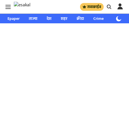
सबस्क्राईब
Epaper
ताज्या
देश
शहर
क्रीडा
Crime
साप्ताहिक