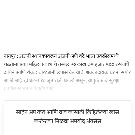
नागपूर : अजनी स्थानकावरून अजनी-पुणे वंदे भारत एक्स्प्रेसमध्ये
चढताना एका महिला प्रवाशाचे तब्बल २० लाख ७५ हजार ५०० रुपयांचे
दागिने आणि रोकड चोरट्यांनी लंपास केल्याची धक्कादायक घटना समोर
आली आहे. ही घटना १० जून रोजी घडली असून, यामुळे रेल्वे सुरक्षा
यंत्रणेत खळबळ उडाली आहे.
साईन अप करा आणि वाचकांसाठी लिहिलेल्या खास
कन्टेन्टचा मिळवा अमर्याद ॲक्सेस