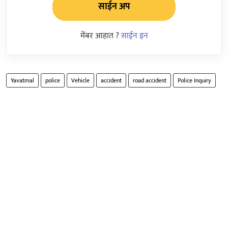
साईन अप
मेंबर आहात ?
साईन इन
Yavatmal
police
Vehicle
accident
road accident
Police Inquiry