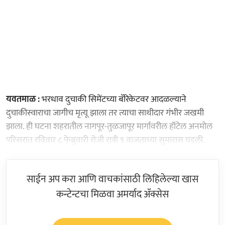
यवतमाळ :
भरधाव दुचाकी सिमेंटच्या बॅरिकेटवर आदळल्याने
दुचाकीस्वाराचा जागीच मृत्यू झाला तर त्याचा साथीदार गंभीर जखमी
झाला. ही घटना शहरातील नागपूर-तुळजापूर मार्गावरील हॉटेल अनमोल
परिसरात रविवार ८ फेब्रुवारी रोजी रात्री ९ वाजताच्या सुमारास घडली.
साईन अप करा आणि वाचकांसाठी लिहिलेल्या खास
कन्टेन्टचा मिळवा अमर्याद ॲक्सेस