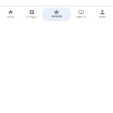
सबस्क्राईब
Home
E-Paper
लाईव्ह TV
सकाळ+
⌄
Marathi News
⌄
About Esakal
⌄
Digital Products
⌄
Sakal Programs