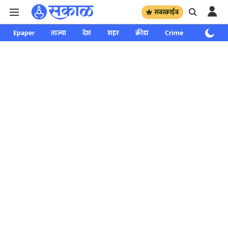
सबस्क्राईब
Epaper
ताज्या
देश
शहर
क्रीडा
Crime
साप्ताहिक