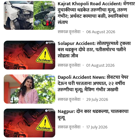
Kajrat Khopoli Road Accident: वॅगनार
दुचाकीच्या धडकेत तरुणीचा मृत्यू, तरुण
गंभीर; अर्धवट कामाचा बळी, स्थानिकांचा
संताप
सकाळ वृत्तसेवा
06 August 2026
Solapur Accident: सोलापूरमध्ये ट्रकला
बस धडकून दोघे ठार, पतीसमोरच पत्नीने
सोडला जीव
सकाळ वृत्तसेवा
01 August 2026
Dapoli Accident News: शेवटचा पेपर
देऊन घरी परतताना अपघात, २२ वर्षीय
तरुणीचा मृत्यू; मैत्रिण गंभीर जखमी
सकाळ वृत्तसेवा
29 July 2026
Nagpur: दोन कार धडकल्या, चालकाचा
मृत्यू
सकाळ वृत्तसेवा
17 July 2026