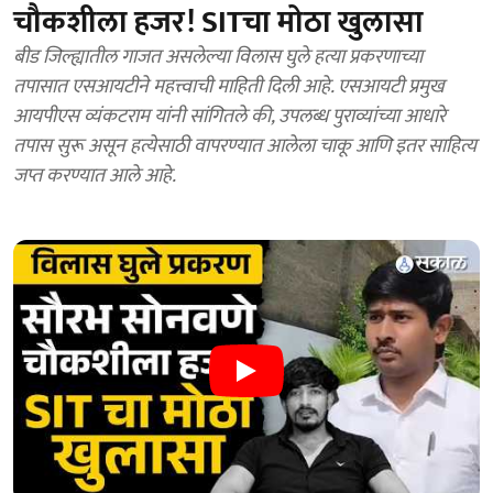
चौकशीला हजर! SITचा मोठा खुलासा
बीड जिल्ह्यातील गाजत असलेल्या विलास घुले हत्या प्रकरणाच्या
तपासात एसआयटीने महत्त्वाची माहिती दिली आहे. एसआयटी प्रमुख
आयपीएस व्यंकटराम यांनी सांगितले की, उपलब्ध पुराव्यांच्या आधारे
तपास सुरू असून हत्येसाठी वापरण्यात आलेला चाकू आणि इतर साहित्य
जप्त करण्यात आले आहे.