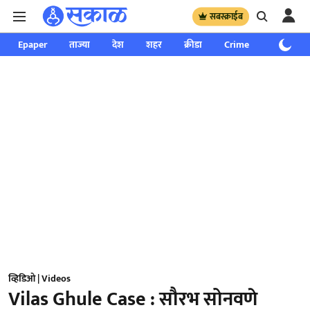
सबस्क्राईब
Epaper
ताज्या
देश
शहर
क्रीडा
Crime
साप्ताहिक
व्हिडिओ | Videos
Vilas Ghule Case : सौरभ सोनवणे