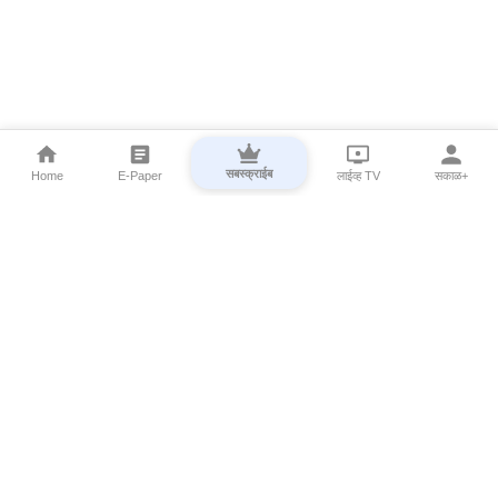
सबस्क्राईब
Home
E-Paper
लाईव्ह TV
सकाळ+
⌄
Marathi News
⌄
About Esakal