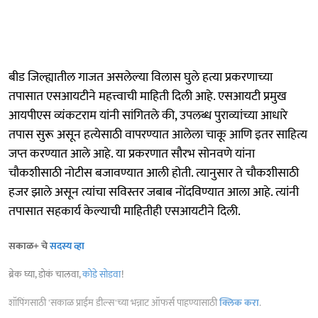
बीड जिल्ह्यातील गाजत असलेल्या विलास घुले हत्या प्रकरणाच्या
तपासात एसआयटीने महत्त्वाची माहिती दिली आहे. एसआयटी प्रमुख
आयपीएस व्यंकटराम यांनी सांगितले की, उपलब्ध पुराव्यांच्या आधारे
तपास सुरू असून हत्येसाठी वापरण्यात आलेला चाकू आणि इतर साहित्य
जप्त करण्यात आले आहे. या प्रकरणात सौरभ सोनवणे यांना
चौकशीसाठी नोटीस बजावण्यात आली होती. त्यानुसार ते चौकशीसाठी
हजर झाले असून त्यांचा सविस्तर जबाब नोंदविण्यात आला आहे. त्यांनी
तपासात सहकार्य केल्याची माहितीही एसआयटीने दिली.
सकाळ+ चे
सदस्य व्हा
ब्रेक घ्या, डोकं चालवा,
कोडे सोडवा
!
शॉपिंगसाठी 'सकाळ प्राईम डील्स'च्या भन्नाट ऑफर्स पाहण्यासाठी
क्लिक करा
.