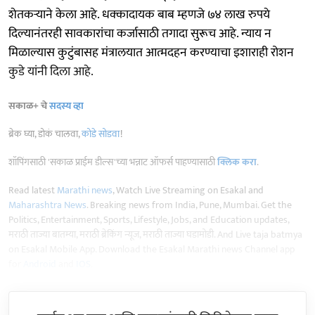
शेतकऱ्याने केला आहे. धक्कादायक बाब म्हणजे ७४ लाख रुपये
दिल्यानंतरही सावकारांचा कर्जासाठी तगादा सुरूच आहे. न्याय न
मिळाल्यास कुटुंबासह मंत्रालयात आत्मदहन करण्याचा इशाराही रोशन
कुडे यांनी दिला आहे.
सकाळ+ चे
सदस्य व्हा
ब्रेक घ्या, डोकं चालवा,
कोडे सोडवा
!
शॉपिंगसाठी 'सकाळ प्राईम डील्स'च्या भन्नाट ऑफर्स पाहण्यासाठी
क्लिक करा
.
Read latest
Marathi news
, Watch Live Streaming on Esakal and
Maharashtra News
. Breaking news from India, Pune, Mumbai. Get the
Politics, Entertainment, Sports, Lifestyle, Jobs, and Education updates,
मराठी ताज्या बातम्या, मराठी ब्रेकिंग न्यूज, मराठी ताज्या घडामोडी. And Live taja batmya
on Esakal Mobile App. Download the Esakal Marathi news Channel app
for
Android
and
IOS
.