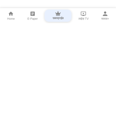
सबस्क्राईब
Home
E-Paper
लाईव्ह TV
सकाळ+
⌄
Marathi News
⌄
About Esakal
⌄
Digital Products
⌄
Sakal Programs