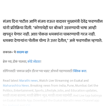
संजय दिना पाटील आणि संजय राऊत वादावर मुख्यमंत्री देवेंद्र फडणवीस
यांनी प्रतिक्रिया दिली. "कोणाचेही घर बॉम्बने उडवण्याची भाषा आम्ही
खपवून घेणार नाही. अशा पोकळ धमक्यांना घाबरण्याची गरज नाही.
धमक्या देणाऱ्यांना पोलीस योग्य ते उत्तर देतील," असे फडणवीस म्हणाले.
सकाळ+ चे
सदस्य व्हा
ब्रेक घ्या, डोकं चालवा,
कोडे सोडवा
!
शॉपिंगसाठी 'सकाळ प्राईम डील्स'च्या भन्नाट ऑफर्स पाहण्यासाठी
क्लिक करा
.
Read latest
Marathi news
, Watch Live Streaming on Esakal and
Maharashtra News
. Breaking news from India, Pune, Mumbai. Get the
Politics, Entertainment, Sports, Lifestyle, Jobs, and Education updates,
मराठी ताज्या बातम्या, मराठी ब्रेकिंग न्यूज, मराठी ताज्या घडामोडी. And Live taja batmya
on Esakal Mobile App. Download the Esakal Marathi news Channel app
for
Android
and
IOS
.