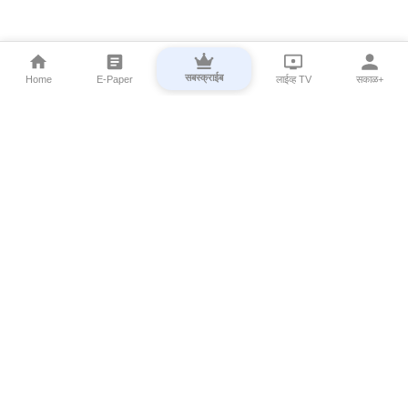
सबस्क्राईब
Home
E-Paper
लाईव्ह TV
सकाळ+
⌄
Marathi News
⌄
About Esakal
⌄
Digital Products
⌄
Sakal Programs