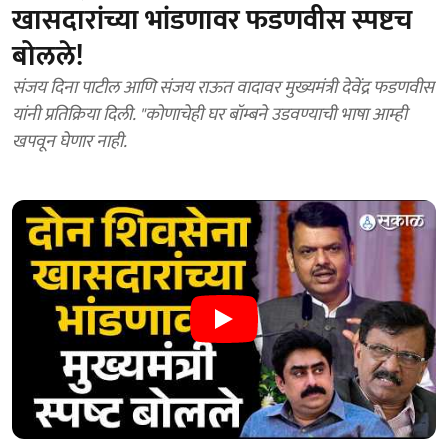
खासदारांच्या भांडणावर फडणवीस स्पष्टच
बोलले!
संजय दिना पाटील आणि संजय राऊत वादावर मुख्यमंत्री देवेंद्र फडणवीस
यांनी प्रतिक्रिया दिली. "कोणाचेही घर बॉम्बने उडवण्याची भाषा आम्ही
खपवून घेणार नाही.