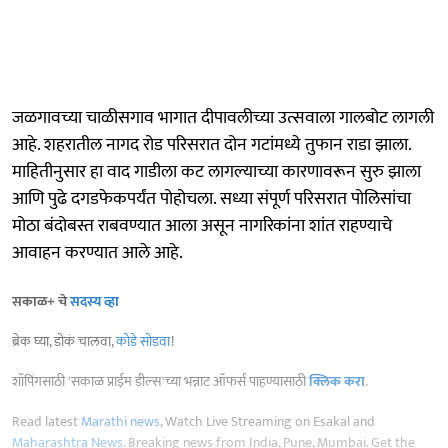
जळगावच्या चाळीसगाव भागात दीपावलीच्या उत्सवाला गालबोट लागली
आहे. शहरातील नागद रोड परिसरात दोन गटांमध्ये तुफान राडा झाला.
माहितीनुसार हा वाद गाडीला कट लागल्याच्या कारणावरून सुरु झाला
आणि पुढे दगडफेकपर्यंत पोहोचला. सध्या संपूर्ण परिसरात पोलिसांचा
मोठा बंदोबस्त राबवण्यात आला असून नागरिकांना शांत राहण्याचे
आवाहन करण्यात आले आहे.
सकाळ+ चे
सदस्य व्हा
ब्रेक घ्या, डोकं चालवा,
कोडे सोडवा
!
शॉपिंगसाठी 'सकाळ प्राईम डील्स'च्या भन्नाट ऑफर्स पाहण्यासाठी
क्लिक करा
.
Read latest
Marathi news
, Watch Live Streaming on Esakal and
Maharashtra News
. Breaking news from India, Pune, Mumbai. Get the