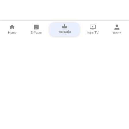
सबस्क्राईब
Home
E-Paper
लाईव्ह TV
सकाळ+
⌄
Marathi News
⌄
About Esakal
⌄
Digital Products