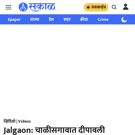
सबस्क्राईब
Epaper
ताज्या
देश
शहर
क्रीडा
Crime
साप्ताहिक
व्हिडिओ | Videos
Jalgaon: चाळीसगावात दीपावली