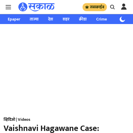
सबस्क्राईब
Epaper
ताज्या
देश
शहर
क्रीडा
Crime
साप्ताहिक
व्हिडिओ | Videos
Vaishnavi Hagawane Case: