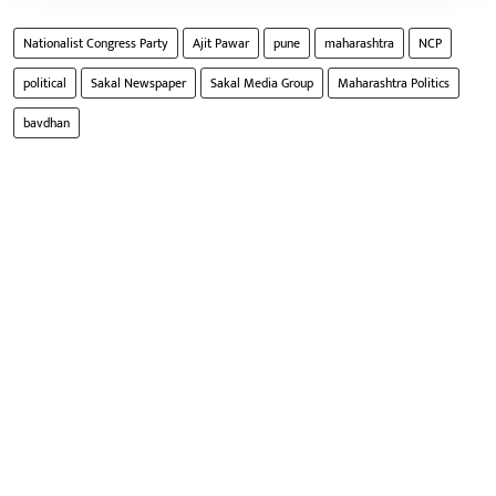
Nationalist Congress Party
Ajit Pawar
pune
maharashtra
NCP
political
Sakal Newspaper
Sakal Media Group
Maharashtra Politics
bavdhan