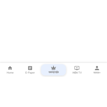
सबस्क्राईब
Home
E-Paper
लाईव्ह TV
सकाळ+