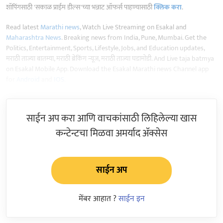
शॉपिंगसाठी 'सकाळ प्राईम डील्स'च्या भन्नाट ऑफर्स पाहण्यासाठी
क्लिक करा
.
Read latest
Marathi news
, Watch Live Streaming on Esakal and
Maharashtra News
. Breaking news from India, Pune, Mumbai. Get the
Politics, Entertainment, Sports, Lifestyle, Jobs, and Education updates,
मराठी ताज्या बातम्या, मराठी ब्रेकिंग न्यूज, मराठी ताज्या घडामोडी. And Live taja batmya
on Esakal Mobile App. Download the Esakal Marathi news Channel app
for
Android
and
IOS
.
साईन अप करा आणि वाचकांसाठी लिहिलेल्या खास
कन्टेन्टचा मिळवा अमर्याद ॲक्सेस
साईन अप
मेंबर आहात ?
साईन इन