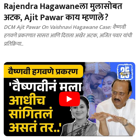
Rajendra Hagawaneला मुलासोबत
अटक, Ajit Pawar काय म्हणाले?
DCM Ajit Pawar On Vaishnavi Hagawane Case: वैष्णवी
हगवणे प्रकरणात सासरा आणि दिराला अखेर अटक, अजित पवार यांची
प्रतिक्रिया..