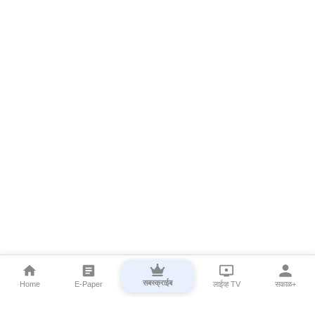
सबस्क्राईब
Home
E-Paper
लाईव्ह TV
सकाळ+