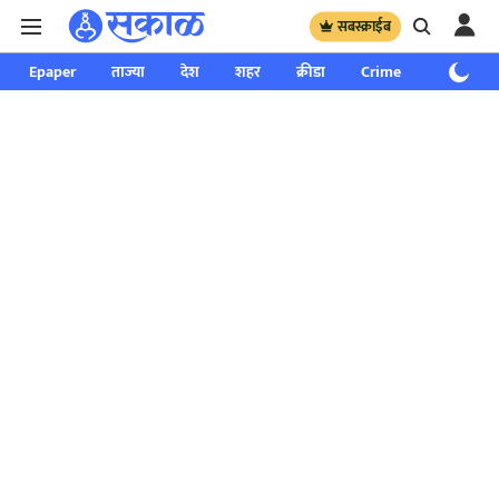
सबस्क्राईब
Epaper
ताज्या
देश
शहर
क्रीडा
Crime
साप्ताहिक