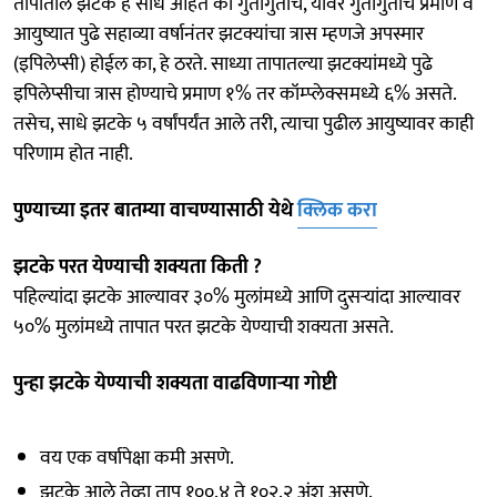
तापातील झटके हे साधे आहेत की गुंतागुंतीचे, यावर गुंतागुंतीचे प्रमाण व
आयुष्यात पुढे सहाव्या वर्षानंतर झटक्यांचा त्रास म्हणजे अपस्मार
(इपिलेप्सी) होईल का, हे ठरते. साध्या तापातल्या झटक्यांमध्ये पुढे
इपिलेप्सीचा त्रास होण्याचे प्रमाण १% तर कॉम्प्लेक्समध्ये ६% असते.
तसेच, साधे झटके ५ वर्षांपर्यंत आले तरी, त्याचा पुढील आयुष्यावर काही
परिणाम होत नाही.
पुण्याच्या इतर बातम्या वाचण्यासाठी येथे
क्लिक करा
झटके परत येण्याची शक्यता किती ?
पहिल्यांदा झटके आल्यावर ३०% मुलांमध्ये आणि दुसऱ्यांदा आल्यावर
५०% मुलांमध्ये तापात परत झटके येण्याची शक्यता असते.
पुन्हा झटके येण्याची शक्यता वाढविणाऱ्या गोष्टी
वय एक वर्षापेक्षा कमी असणे.
झटके आले तेव्हा ताप १००.४ ते १०२.२ अंश असणे.