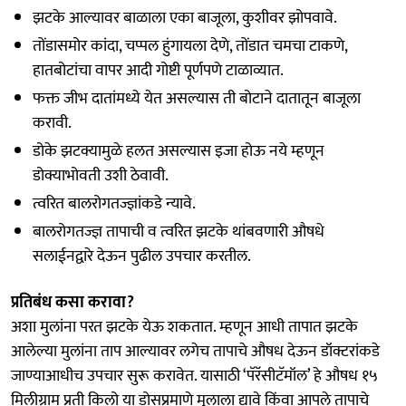
झटके आल्यावर बाळाला एका बाजूला, कुशीवर झोपवावे.
तोंडासमोर कांदा, चप्पल हुंगायला देणे, तोंडात चमचा टाकणे,
हातबोटांचा वापर आदी गोष्टी पूर्णपणे टाळाव्यात.
फक्त जीभ दातांमध्ये येत असल्यास ती बोटाने दातातून बाजूला
करावी.
डोके झटक्यामुळे हलत असल्यास इजा होऊ नये म्हणून
डोक्याभोवती उशी ठेवावी.
त्वरित बालरोगतज्ज्ञांकडे न्यावे.
बालरोगतज्ज्ञ तापाची व त्वरित झटके थांबवणारी औषधे
सलाईनद्वारे देऊन पुढील उपचार करतील.
प्रतिबंध कसा करावा?
अशा मुलांना परत झटके येऊ शकतात. म्हणून आधी तापात झटके
आलेल्या मुलांना ताप आल्यावर लगेच तापाचे औषध देऊन डॉक्टरांकडे
जाण्याआधीच उपचार सुरू करावेत. यासाठी ‘पॅरॅसीटॅमॉल’ हे औषध १५
मिलीग्राम प्रती किलो या डोसप्रमाणे मुलाला द्यावे किंवा आपले तापाचे