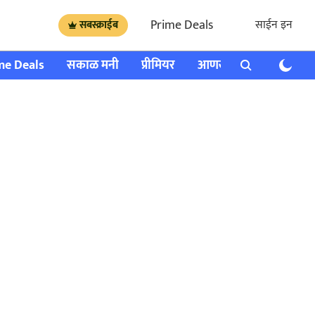
Prime Deals
साईन इन
सबस्क्राईब
me Deals
सकाळ मनी
प्रीमियर
आणखी
राशी भविष्य