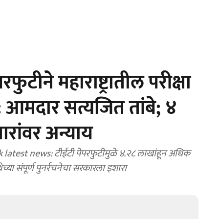
टीने महाराष्ट्रातील परीक्षा
: आमदार सत्यजित तांबे; ४
ारांवर अन्याय
test news: टीईटी पेपरफुटीमुळे ४.२८ लाखांहून अधिक
्थेच्या संपूर्ण पुनर्रचनेचा सरकारला इशारा