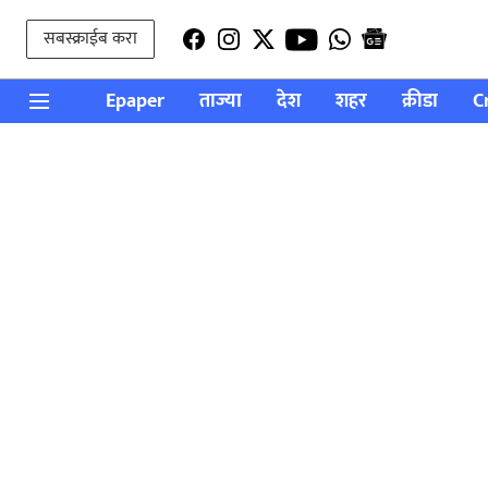
सबस्क्राईब करा
Epaper
ताज्या
देश
शहर
क्रीडा
C