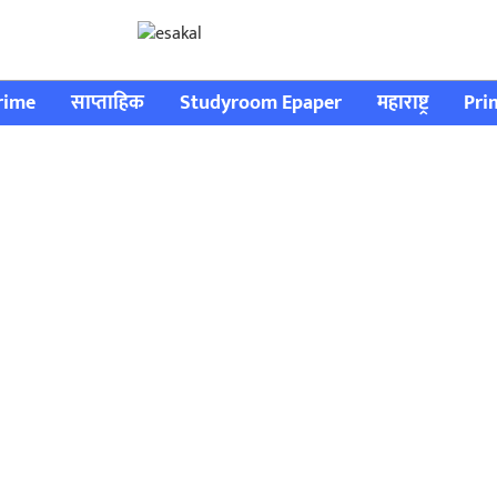
rime
साप्ताहिक
Studyroom Epaper
महाराष्ट्र
Pri