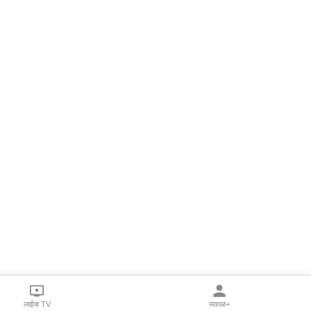
लाईव्ह TV
सकाळ+