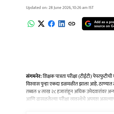
Updated on
:
28 June 2026, 10:26 am
IST
Add as a pre
source on G
संगमनेर:
शिक्षक पात्रता परीक्षा (टीईटी) पेपरफुटीची 
विश्‍वास पुन्हा एकदा डळमळीत झाला आहे. ठाण्यात टीई
तब्बल ४ लाख २८ हजारांहून अधिक उमेदवारांवर अन्या
आणि ढासळलेल्या परीक्षा व्यवस्थेचे अपयश असल्या