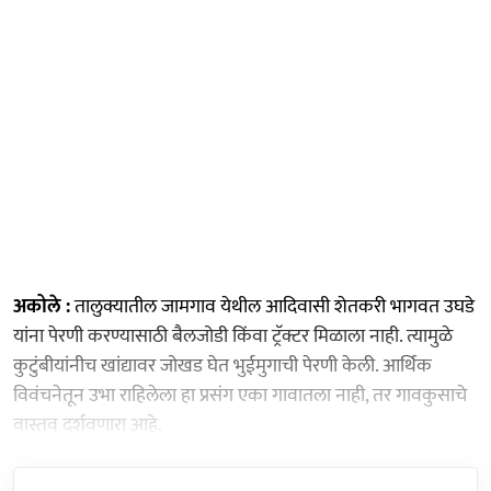
अकोले :
तालुक्यातील जामगाव येथील आदिवासी शेतकरी भागवत उघडे
यांना पेरणी करण्यासाठी बैलजोडी किंवा ट्रॅक्टर मिळाला नाही. त्यामुळे
कुटुंबीयांनीच खांद्यावर जोखड घेत भुईमुगाची पेरणी केली. आर्थिक
विवंचनेतून उभा राहिलेला हा प्रसंग एका गावातला नाही, तर गावकुसाचे
वास्तव दर्शवणारा आहे.