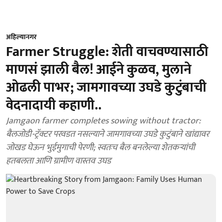
अहिल्यानगर
Farmer Struggle: शेती वाचवण्यासाठी
माणसं झाली बैल! आईने कुळव, मुलाने
ओढली पाभर; जामगावच्या उघडे कुटुंबाची
वेदनादायी कहाणी..
Jamgaon farmer completes sowing without tractor:
बैलजोडी-ट्रॅक्टर परवडत नसल्याने जामगावच्या उघडे कुटुंबाने खांद्यावर
जोखड घेऊन भुईमुगाची पेरणी; स्वतःच बैल बनलेल्या शेतकऱ्यांची
हतबलता आणि ग्रामीण वास्तव उघड