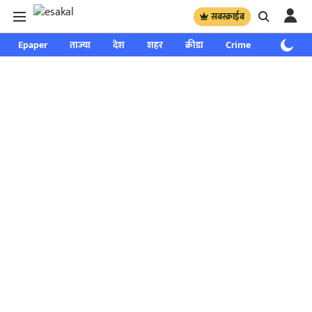
सबस्क्राईब
Epaper
ताज्या
देश
शहर
क्रीडा
Crime
साप्ताहिक