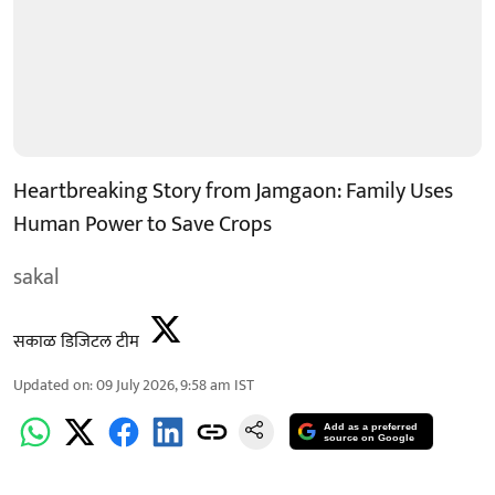
Heartbreaking Story from Jamgaon: Family Uses
Human Power to Save Crops
sakal
सकाळ डिजिटल टीम
Updated on
:
09 July 2026, 9:58 am
IST
Add as a preferred
source on Google