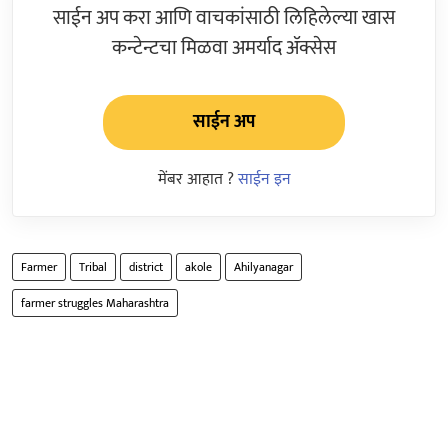
साईन अप करा आणि वाचकांसाठी लिहिलेल्या खास
कन्टेन्टचा मिळवा अमर्याद ॲक्सेस
साईन अप
मेंबर आहात ?
साईन इन
Farmer
Tribal
district
akole
Ahilyanagar
farmer struggles Maharashtra