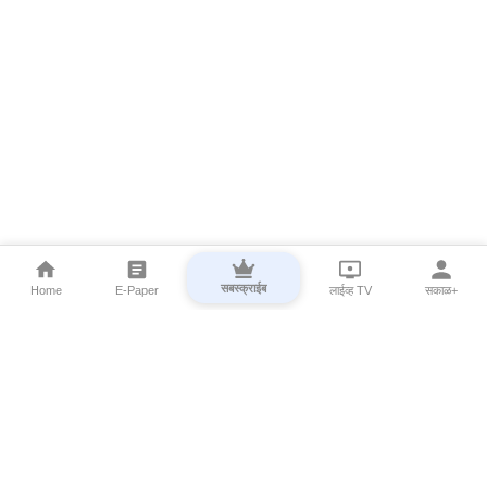
सबस्क्राईब
Home
E-Paper
लाईव्ह TV
सकाळ+