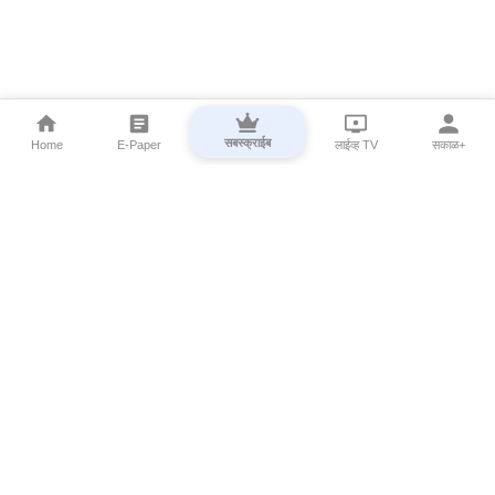
सबस्क्राईब
Home
E-Paper
लाईव्ह TV
सकाळ+
⌄
Marathi News
⌄
About Esakal
⌄
Digital Products