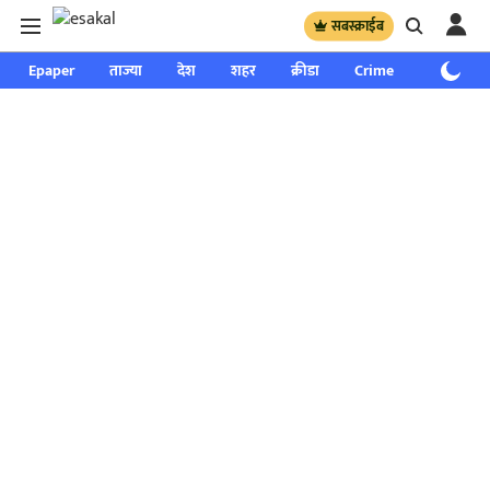
सबस्क्राईब
Epaper
ताज्या
देश
शहर
क्रीडा
Crime
साप्ताहिक