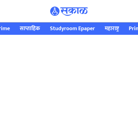
rime
साप्ताहिक
Studyroom Epaper
महाराष्ट्र
Pri