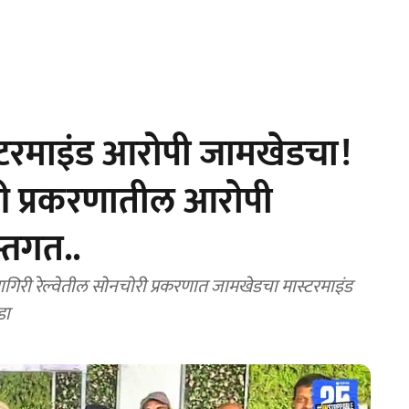
टरमाइंड आरोपी जामखेडचा!
चोरी प्रकरणातील आराेपी
स्तगत..
गिरी रेल्वेतील सोनचोरी प्रकरणात जामखेडचा मास्टरमाइंड
डा