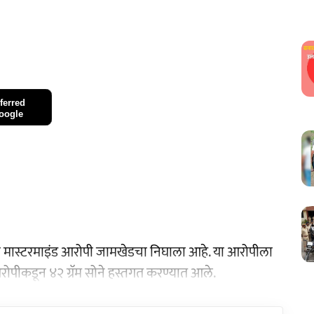
ferred
oogle
मुख्य मास्टरमाइंड आरोपी जामखेडचा निघाला आहे. या आरोपीला
ोपीकडून ४२ ग्रॅम सोने हस्तगत करण्यात आले.