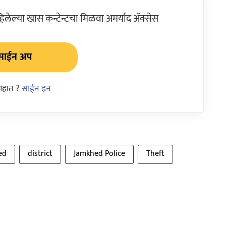
ेल्या खास कन्टेन्टचा मिळवा अमर्याद ॲक्सेस
साईन अप
आहात ?
साईन इन
ed
district
Jamkhed Police
Theft