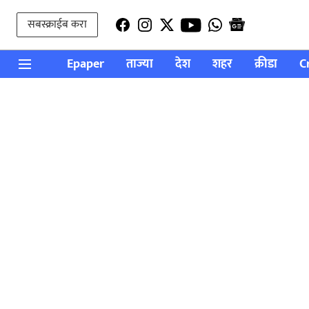
सबस्क्राईब करा
Epaper
ताज्या
देश
शहर
क्रीडा
C