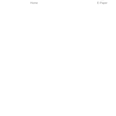
Home
E-Paper
Follow Us
Marathi News
Maharashtra N
Entertainment 
Sports News
Mumbai News