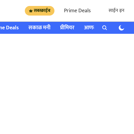
Prime Deals
साईन इन
सबस्क्राईब
me Deals
सकाळ मनी
प्रीमियर
आणखी
राशी भविष्य