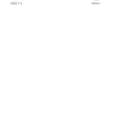
लाईव्ह TV
सकाळ+
l Programs
Print Products
Sakal Saptahik
hka
Family Doctor
 Crowdfunding
Sakal Publications
orm Pune India