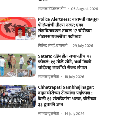
सकाळ डिजिटल टीम
05 August 2026
Police Alertness: बारामती वाहतूक
पोलिसांची तीक्ष्ण नजर; एका
संशयितावरून तब्बल 17 चोरीच्या
मोटारसायकलींचा पर्दाफाश
मिलिंद संगई, बारामती
29 July 2026
Satara: दहिवडीत सभापतींचं घर
फोडलं; ११ तोळे सोने, अर्धा किलो
चांदीसह लाखोंची रोकड लंपास
सकाळ वृत्तसेवा
18 July 2026
Chhatrapati Sambhajinagar:
वाहनचोरीच्या टोळ्यांचा पर्दाफाश ;
केली ११ संशयितांना अटक, चोरीच्या
३३ दुचाकी जप्त
सकाळ वृत्तसेवा
14 July 2026