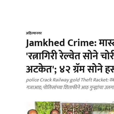
अहिल्यानगर
Jamkhed Crime: मास्
'रत्नागिरी रेल्वेत सोने 
अटकेत'; ४२ ग्रॅम सोने ह
police Crack Railway gold Theft Racket: रत्ना
गजाआड; पोलिसांच्या शिताफीने आठ गुन्ह्यांचा उलग