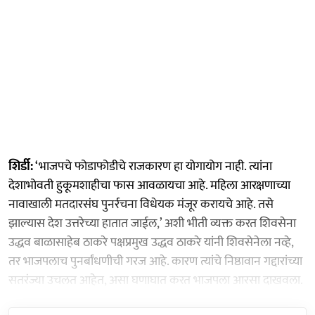
शिर्डी:
‘भाजपचे फोडाफोडीचे राजकारण हा योगायोग नाही. त्यांना
देशाभोवती हुकूमशाहीचा फास आवळायचा आहे. महिला आरक्षणाच्या
नावाखाली मतदारसंघ पुनर्रचना विधेयक मंजूर करायचे आहे. तसे
झाल्यास देश उत्तरेच्या हातात जाईल,’ अशी भीती व्यक्त करत शिवसेना
उद्धव बाळासाहेब ठाकरे पक्षप्रमुख उद्धव ठाकरे यांनी शिवसेनेला नव्हे,
तर भाजपलाच पुनर्बांधणीची गरज आहे. कारण त्यांचे निष्ठावान गद्दारांच्या
सतरंज्या उचलत आहेत, असा घणाघात करत भाजपला आरसा दाखवला.