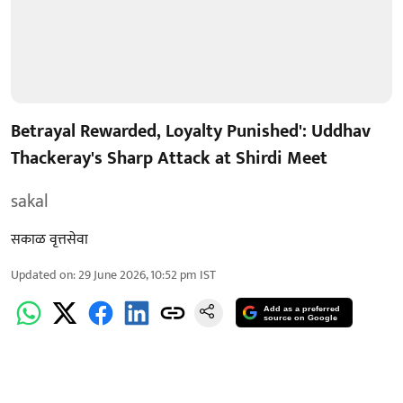
Betrayal Rewarded, Loyalty Punished': Uddhav
Thackeray's Sharp Attack at Shirdi Meet
sakal
सकाळ वृत्तसेवा
Updated on
:
29 June 2026, 10:52 pm
IST
Add as a preferred
source on Google