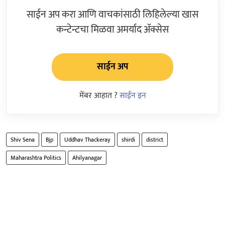
साईन अप करा आणि वाचकांसाठी लिहिलेल्या खास
कन्टेन्टचा मिळवा अमर्याद ॲक्सेस
साईन अप
मेंबर आहात ?
साईन इन
Shiv Sena
Bjp
Uddhav Thackeray
shirdi
district
Maharashtra Politics
Ahilyanagar