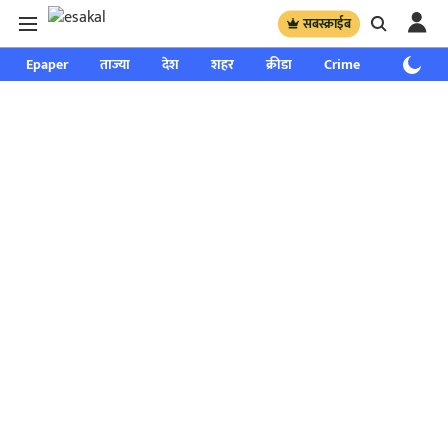
सबस्क्राईब
Epaper
ताज्या
देश
शहर
क्रीडा
Crime
साप्ताहिक