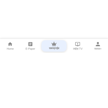
सबस्क्राईब
Home
E-Paper
लाईव्ह TV
सकाळ+
⌄
Marathi News
⌄
About Esakal