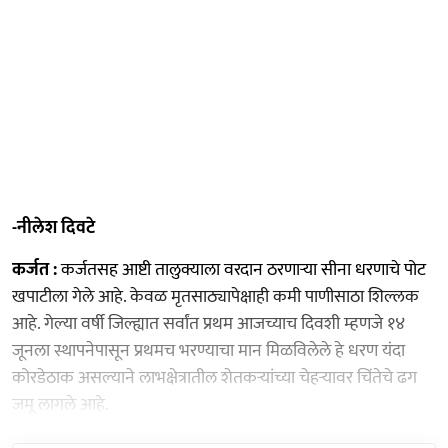
-नीलेश दिवटे
कर्जत :
कर्जतसह आष्टी तालुक्याला वरदान ठरणाऱ्या सीना धरणाचे पोट
खपाटीला गेले आहे. केवळ मृतसाठ्यापेक्षाही कमी पाणीसाठा शिल्लक
आहे. गेल्या वर्षी जिल्ह्यात सर्वांत प्रथम आजच्याच दिवशी म्हणजे १४
जूनला स्थापनेपासून प्रथमच भरण्याचा मान मिळविलेले हे धरण यंदा
कोरडेठाक असल्याने लाभक्षेत्रातील शेतकऱ्यांच्या चेहऱ्यावर चिंतेचे ढग
जमू लागले आहे.