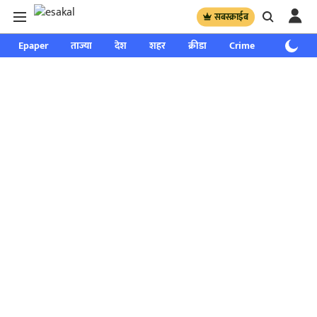
सबस्क्राईब
Epaper
ताज्या
देश
शहर
क्रीडा
Crime
साप्ताहिक