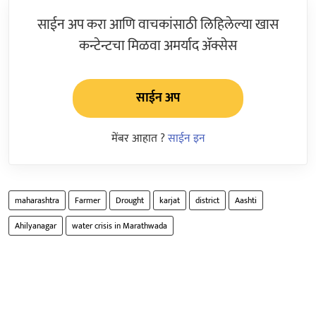
साईन अप करा आणि वाचकांसाठी लिहिलेल्या खास
कन्टेन्टचा मिळवा अमर्याद ॲक्सेस
साईन अप
मेंबर आहात ?
साईन इन
maharashtra
Farmer
Drought
karjat
district
Aashti
Ahilyanagar
water crisis in Marathwada