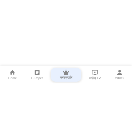
सबस्क्राईब
Home
E-Paper
लाईव्ह TV
सकाळ+