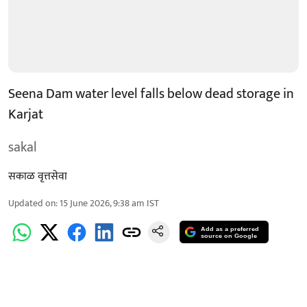
Seena Dam water level falls below dead storage in
Karjat
sakal
सकाळ वृत्तसेवा
Updated on
:
15 June 2026, 9:38 am
IST
Add as a preferred
source on Google