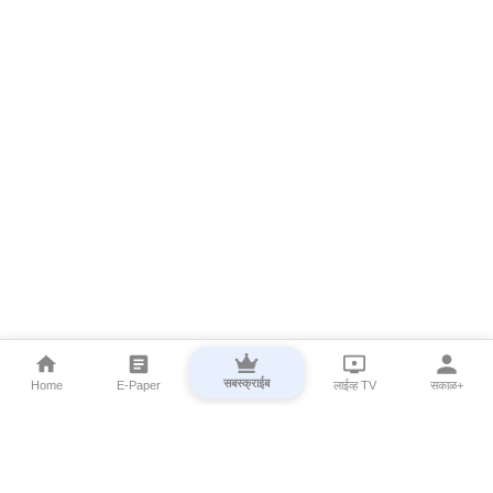
सबस्क्राईब
Home
E-Paper
लाईव्ह TV
सकाळ+