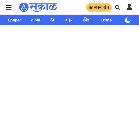
सबस्क्राईब
Epaper
ताज्या
देश
शहर
क्रीडा
Crime
साप्ताहिक