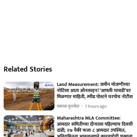
Related Stories
Land Measurement: जमीन मोजणीच्या
नोटिसा आता ऑनलाइन! ‘आपली चावडी’वर
मिळणार माहिती, स्पीड पोस्टने घरपोच नोटीस
सकाळ वृत्तसेवा
7 hours ago
Maharashtra MLA Committee:
आमदार समितीच्या दौऱ्याला पहिल्याच दिवशी
दांडी; २७ पैकी फक्त ८ आमदार उपस्थित,
अनियमितता आढळल्याने कारवाईची शक्यता