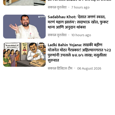
सकाळ वृत्तसेवा
7 hours ago
Sadabhau Khot: 'देशात जगणं स्वस्त,
मरणं महाग झालंय': सदाभाऊ खोत, फुकट
धान्य आणि अनुदान थांबवा
सकाळ वृत्तसेवा
10 hours ago
Ladki Bahin Yojana: लाडकी बहीण
योजनेत मोठा गैरप्रकार! अहिल्यानगरात ५२३
पुरुषांनी उचलले ७४.७५ लाख; वसुलीला
सुरुवात
सकाळ डिजिटल टीम
06 August 2026