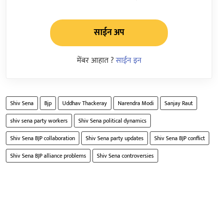
साईन अप
मेंबर आहात ?
साईन इन
Shiv Sena
Bjp
Uddhav Thackeray
Narendra Modi
Sanjay Raut
shiv sena party workers
Shiv Sena political dynamics
Shiv Sena BJP collaboration
Shiv Sena party updates
Shiv Sena BJP conflict
Shiv Sena BJP alliance problems
Shiv Sena controversies