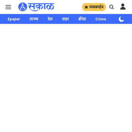
सबस्क्राईब
Epaper
ताज्या
देश
शहर
क्रीडा
Crime
साप्ताहिक