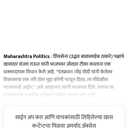
Maharashtra Politics
: शिवसेना (उद्धव बाळासाहेब ठाकरे) पक्षाचे
खासदार संजय राऊत यांनी भाजपवर जोरदार टीका करताना एक
धक्कादायक विधान केले आहे. "पंतप्रधान नरेंद्र मोदी यांनी केलेला
विकासाचा एक तरी ठोस मुद्दा कोणी पटवून दिला, तर मीदेखील
भाजपमध्ये जाईन," असे आव्हानच त्यांनी भाजपला दिले. त्यांच्या या
वक्तव्यामुळे राजकीय वर्तुळात चर्चांना उधाण आले आहे.
साईन अप करा आणि वाचकांसाठी लिहिलेल्या खास
कन्टेन्टचा मिळवा अमर्याद ॲक्सेस