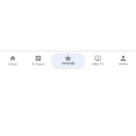
सबस्क्राईब
Home
E-Paper
लाईव्ह TV
सकाळ+
⌄
Marathi News