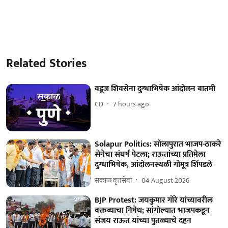
Related Stories
वडूज शिवसेना दुग्धाभिषेक आंदोलन बातमी
CD
7 hours ago
Solapur Politics: सोलापुरात भाजप-ठाकरे
सेनेचा संघर्ष पेटला; राऊतांच्या प्रतिमेला
दुग्धाभिषेक, आंदोलनस्थळी गोमूत्र शिंपडले
सकाळ वृत्तसेवा
04 August 2026
BJP Protest: जयकुमार गोरे यांच्यावरील
वक्तव्याचा निषेध; सांगोल्यात भाजपकडून
संजय राऊत यांच्या पुतळ्याचे दहन