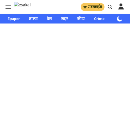
सबस्क्राईब
Epaper
ताज्या
देश
शहर
क्रीडा
Crime
साप्ताहिक