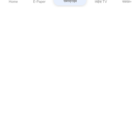
सबस्क्राईब
Home
E-Paper
लाईव्ह TV
सकाळ+
⌄
Marathi News
⌄
About Esakal
⌄
Digital Products
⌄
Sakal Programs
⌄
Print Products