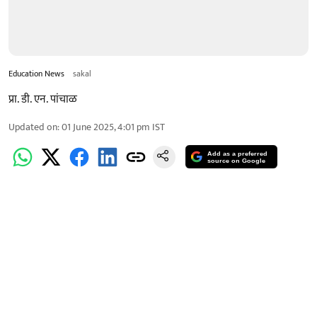
Education News
sakal
प्रा. डी. एन. पांचाळ
Updated on
:
01 June 2025, 4:01 pm
IST
Add as a preferred
source on Google