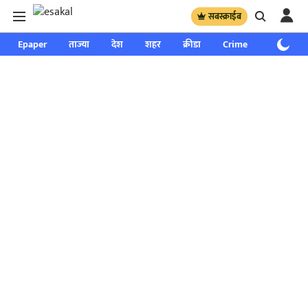
सबस्क्राईब
Epaper
ताज्या
देश
शहर
क्रीडा
Crime
साप्ताहिक