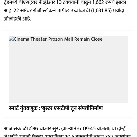
ट्रेडमध्ये बीएसईवर पीव्हीआर 10 टक्क्यांनी वाढून 1,662 रुपये झाला
आहे. 22 सप्टेंबर रोजी स्टॉकने मागील उच्चांकाची (1,631.85) मर्यादा
ओलांडली आहे.
स्मार्ट गुंतवणूक : ‘बुस्टर एसटीपी’तून संपत्तीनिर्माण
आज सकाळी शेअर बाजार सुरू झाल्यानंतर 09:45 वाजता; या दोन्ही
शेअर्सने उसळी घेतला. आयनॉक्स 10.5 टक्क्यांनी वाढून 387 रुपयांवर