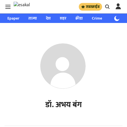
सबस्क्राईब
Epaper
ताज्या
देश
शहर
क्रीडा
Crime
साप्ताहिक
डॉ. अभय बंग