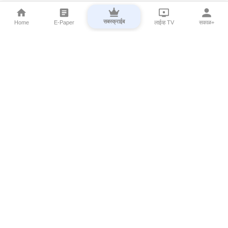
सबस्क्राईब
Home
E-Paper
लाईव्ह TV
सकाळ+
⌄
Marathi News
⌄
About Esakal
⌄
Digital Products
⌄
Sakal Programs