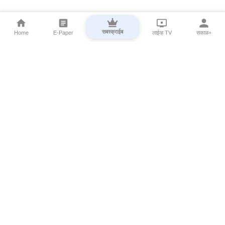
सबस्क्राईब
Home
E-Paper
लाईव्ह TV
सकाळ+
⌄
Marathi News
⌄
About Esakal
⌄
Digital Products