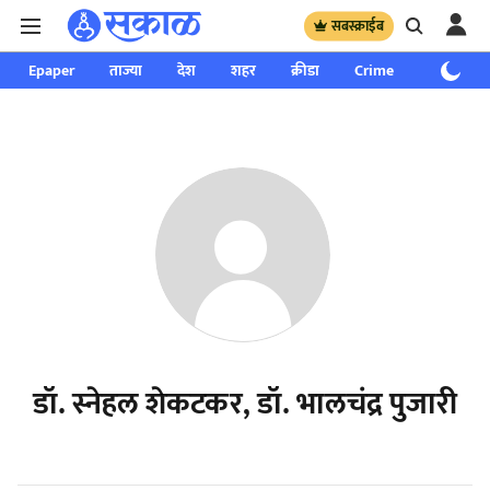
सबस्क्राईब
Epaper
ताज्या
देश
शहर
क्रीडा
Crime
साप्ताहिक
डॉ. स्नेहल शेकटकर, डॉ. भालचंद्र पुजारी