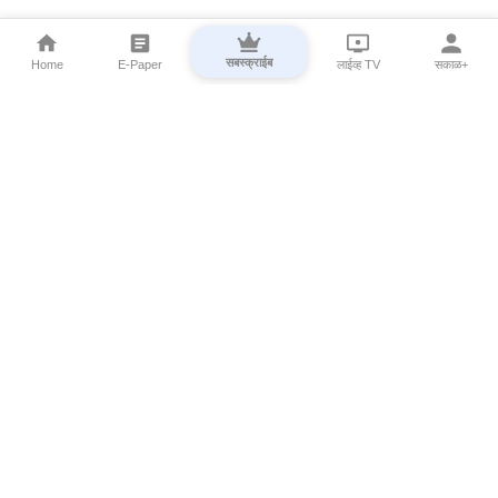
सबस्क्राईब
Home
E-Paper
लाईव्ह TV
सकाळ+
⌄
Marathi News
⌄
About Esakal
⌄
Digital Products
⌄
Sakal Programs