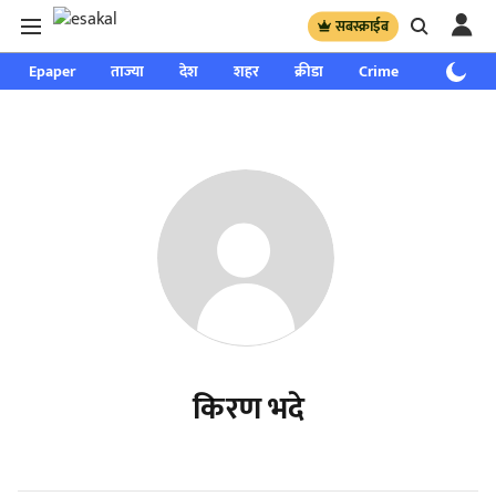
सबस्क्राईब
Epaper
ताज्या
देश
शहर
क्रीडा
Crime
साप्ताहिक
किरण भदे