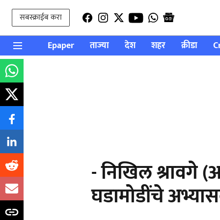
सबस्क्राईब करा
Epaper
ताज्या
देश
शहर
क्रीडा
C
- निखिल श्रावगे (आं
घडामोडींचे अभ्या