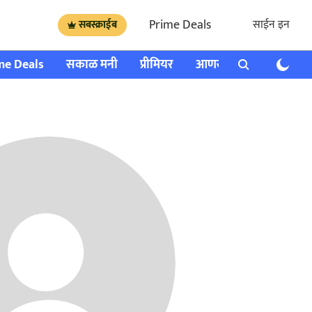
Prime Deals
साईन इन
सबस्क्राईब
me Deals
सकाळ मनी
प्रीमियर
आणखी
राशी भविष्य