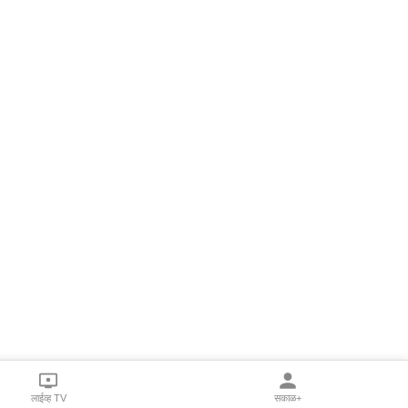
लाईव्ह TV
सकाळ+