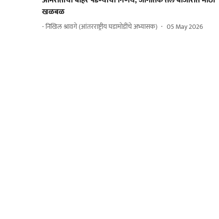
अमिरातीचा बाहेर पडण्याचा निर्णय; जागतिक तेल बाजारात मोठी
खळबळ
- निखिल श्रावगे (आंतरराष्ट्रीय घडामोडींचे अभ्यासक)
05 May 2026