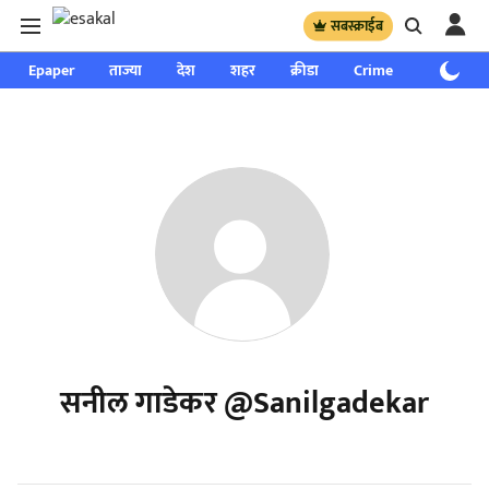
सबस्क्राईब
Epaper
ताज्या
देश
शहर
क्रीडा
Crime
साप्ताहिक
सनील गाडेकर @sanilgadekar