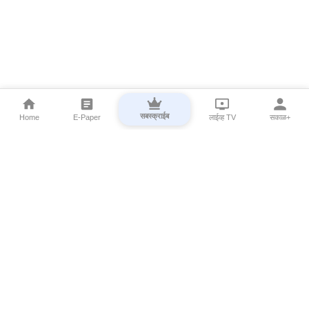
सबस्क्राईब
Home
E-Paper
लाईव्ह TV
सकाळ+
⌄
Marathi News