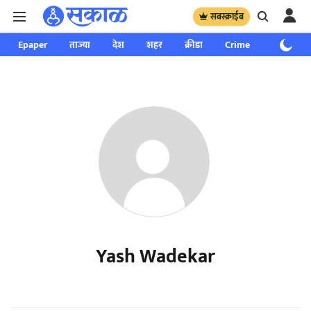
सबस्क्राईब
Epaper
ताज्या
देश
शहर
क्रीडा
Crime
साप्ताहिक
Yash Wadekar