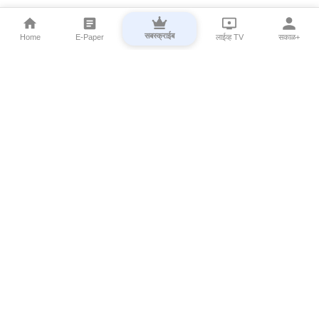
सबस्क्राईब
Home
E-Paper
लाईव्ह TV
सकाळ+
⌄
Marathi News
⌄
About Esakal
⌄
Digital Products