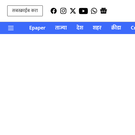
सबस्क्राईब करा
Epaper
ताज्या
देश
शहर
क्रीडा
C