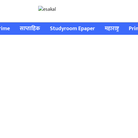
rime
साप्ताहिक
Studyroom Epaper
महाराष्ट्र
Pri