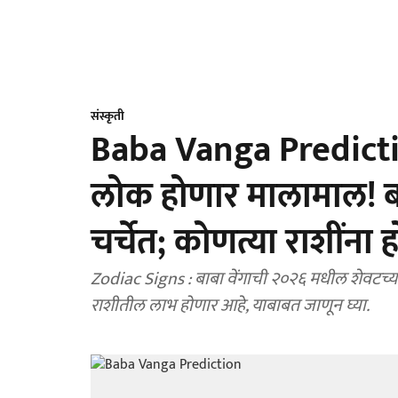
संस्कृती
Baba Vanga Prediction
लोक होणार मालामाल! बा
चर्चेत; कोणत्या राशींना
Zodiac Signs : बाबा वेंगाची २०२६ मधील शेवटच्या
राशीतील लाभ होणार आहे, याबाबत जाणून घ्या.