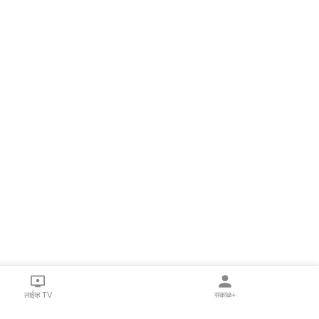
लाईव्ह TV
सकाळ+