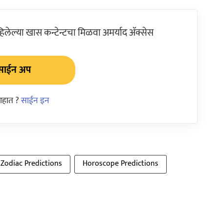
ेल्या खास कन्टेन्टचा मिळवा अमर्याद ॲक्सेस
साईन अप
आहात ?
साईन इन
Zodiac Predictions
Horoscope Predictions