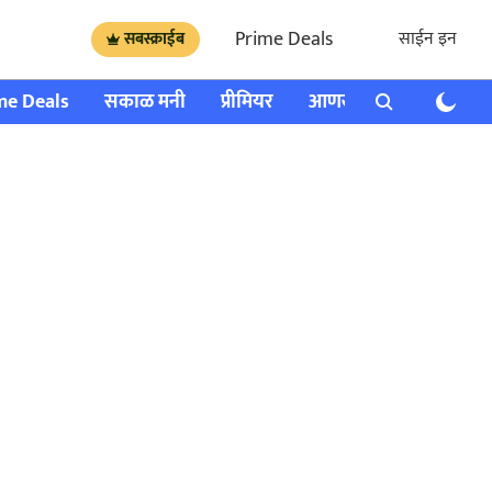
Prime Deals
साईन इन
सबस्क्राईब
me Deals
सकाळ मनी
प्रीमियर
आणखी
राशी भविष्य