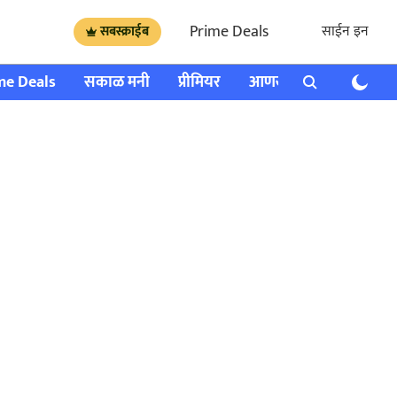
Prime Deals
साईन इन
सबस्क्राईब
me Deals
सकाळ मनी
प्रीमियर
आणखी
राशी भविष्य