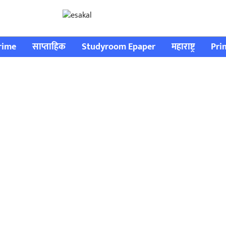
rime
साप्ताहिक
Studyroom Epaper
महाराष्ट्र
Pri