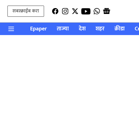
सबस्क्राईब करा
Epaper
ताज्या
देश
शहर
क्रीडा
C