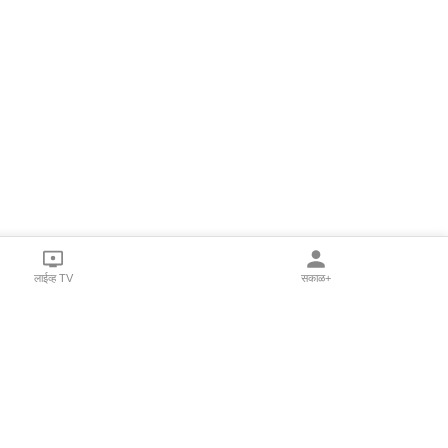
लाईव्ह TV
सकाळ+