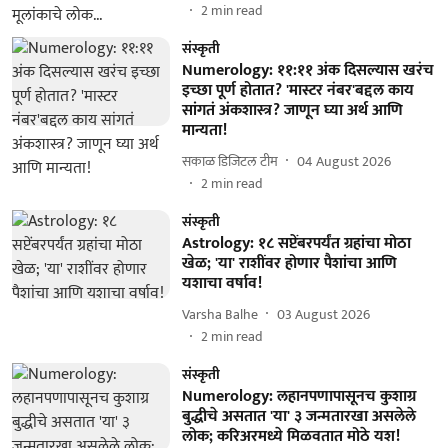
2
min read
संस्कृती
Numerology: ११:११ अंक दिसल्यास खरंच
इच्छा पूर्ण होतात? 'मास्टर नंबर'बद्दल काय
सांगतं अंकशास्त्र? जाणून घ्या अर्थ आणि
मान्यता!
सकाळ डिजिटल टीम
04 August 2026
2
min read
संस्कृती
Astrology: १८ सप्टेंबरपर्यंत ग्रहांचा मोठा
खेळ; 'या' राशींवर होणार पैशांचा आणि
यशाचा वर्षाव!
Varsha Balhe
03 August 2026
2
min read
संस्कृती
Numerology: लहानपणापासूनच कुशाग्र
बुद्धीचे असतात 'या' ३ जन्मतारखा असलेले
लोक; करिअरमध्ये मिळवतात मोठे यश!