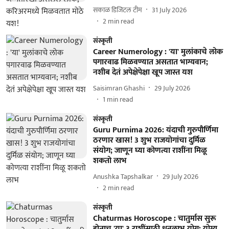
सकाळ डिजिटल टीम
31 July 2026
2
min read
संस्कृती
Career Numerology : 'या' मुलांकाचे लोक
पगारवाढ मिळवण्यात असतात भाग्यवान;
नशीब देतं अपेक्षेपेक्षा खूप जास्त यश
Saisimran Ghashi
29 July 2026
1
min read
संस्कृती
Guru Purnima 2026: यंदाची गुरुपौर्णिमा
ठरणार खास! 3 शुभ राजयोगांचा दुर्मिळ
संयोग; जाणून घ्या कोणत्या राशींना मिळू
शकतो लाभ
Anushka Tapshalkar
29 July 2026
2
min read
संस्कृती
Chaturmas Horoscope : चातुर्मास सुरू
होताच 'या' 3 राशींसाठी धनलाभ योग; योग्य