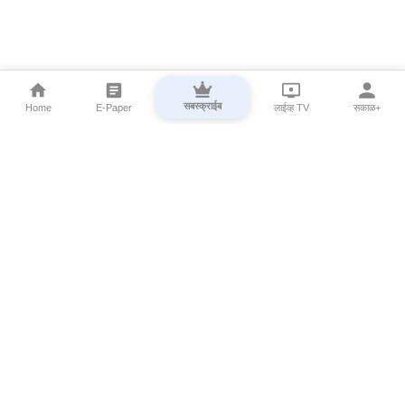
सबस्क्राईब
Home
E-Paper
लाईव्ह TV
सकाळ+
⌄
Marathi News
⌄
About Esakal