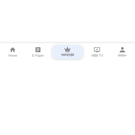
सबस्क्राईब
Home
E-Paper
लाईव्ह TV
सकाळ+
⌄
Marathi News
⌄
About Esakal