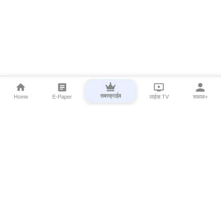
सबस्क्राईब
Home
E-Paper
लाईव्ह TV
सकाळ+
⌄
Marathi News
⌄
About Esakal