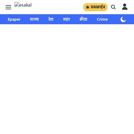
सबस्क्राईब
Epaper
ताज्या
देश
शहर
क्रीडा
Crime
साप्ताहिक