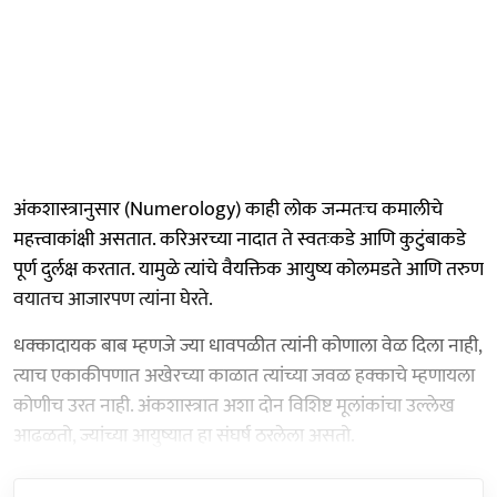
अंकशास्त्रानुसार (Numerology) काही लोक जन्मतःच कमालीचे
महत्त्वाकांक्षी असतात. करिअरच्या नादात ते स्वतःकडे आणि कुटुंबाकडे
पूर्ण दुर्लक्ष करतात. यामुळे त्यांचे वैयक्तिक आयुष्य कोलमडते आणि तरुण
वयातच आजारपण त्यांना घेरते.
धक्कादायक बाब म्हणजे ज्या धावपळीत त्यांनी कोणाला वेळ दिला नाही,
त्याच एकाकीपणात अखेरच्या काळात त्यांच्या जवळ हक्काचे म्हणायला
कोणीच उरत नाही. अंकशास्त्रात अशा दोन विशिष्ट मूलांकांचा उल्लेख
आढळतो, ज्यांच्या आयुष्यात हा संघर्ष ठरलेला असतो.