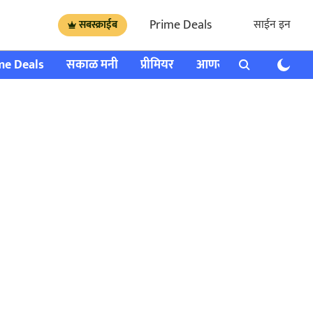
Prime Deals
साईन इन
सबस्क्राईब
me Deals
सकाळ मनी
प्रीमियर
आणखी
राशी भविष्य