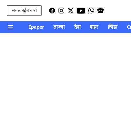
सबस्क्राईब करा
Epaper
ताज्या
देश
शहर
क्रीडा
C