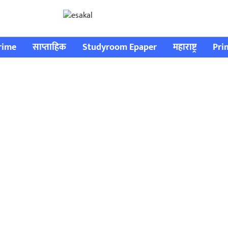
rime
साप्ताहिक
Studyroom Epaper
महाराष्ट्र
Pri