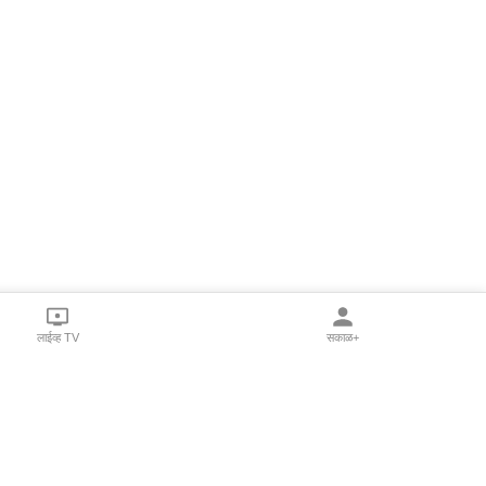
लाईव्ह TV
सकाळ+