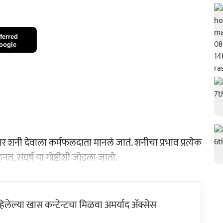
ferred
oogle
सार शनी देवाला कर्मफलदाता मानलं जातं. शनीचा प्रभाव प्रत्येक
नत, संघर्ष या गोष्टींशी जोडला जातो.
ेल्या खास कन्टेन्टचा मिळवा अमर्याद ॲक्सेस