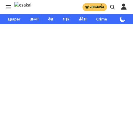
सबस्क्राईब
Epaper
ताज्या
देश
शहर
क्रीडा
Crime
साप्ताहिक