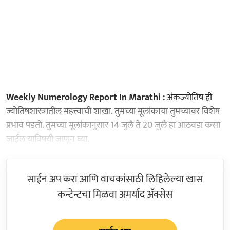
Weekly Numerology Report In Marathi :
अंकज्योतिष ही
ज्योतिषशास्त्रातील महत्त्वाची शाखा. तुमच्या मूलांकाचा तुमच्यावर विशेष
प्रभाव पडतो. तुमच्या मूलांकानुसार 14 जुलै ते 20 जुलै हा आठवडा कसा
जाईल याविषयी जाणून घ्या.
साईन अप करा आणि वाचकांसाठी लिहिलेल्या खास
कन्टेन्टचा मिळवा अमर्याद ॲक्सेस