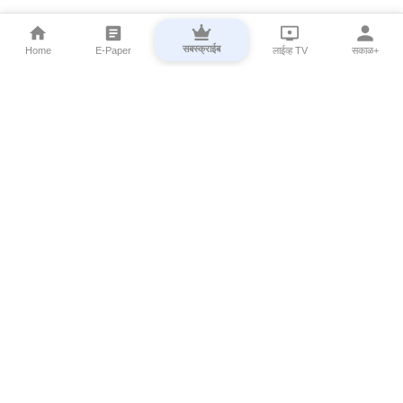
सबस्क्राईब
Home
E-Paper
लाईव्ह TV
सकाळ+
⌄
Marathi News
⌄
About Esakal
⌄
Digital Products
⌄
Sakal Programs
⌄
Print Products