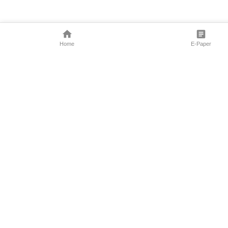
Home
E-Paper
Follow Us
Marathi News
Maharashtra N
Entertainment 