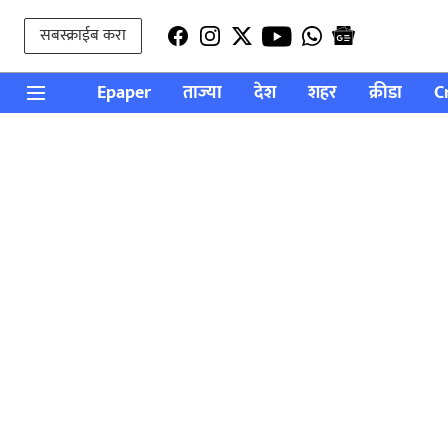
सबस्क्राईब करा
Epaper
ताज्या
देश
शहर
क्रीडा
C