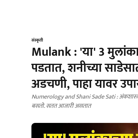
संस्कृती
Mulank : 'या' 3 मुला
पडतात, शनीच्या साडेसात
अडचणी, पाहा यावर उप
Numerology and Shani Sade Sati : अंकशास्त्रात
बसतो. सतत आजारी असतात