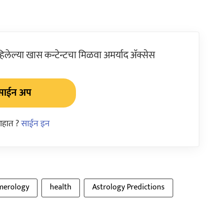
ेल्या खास कन्टेन्टचा मिळवा अमर्याद ॲक्सेस
साईन अप
आहात ?
साईन इन
erology
health
Astrology Predictions