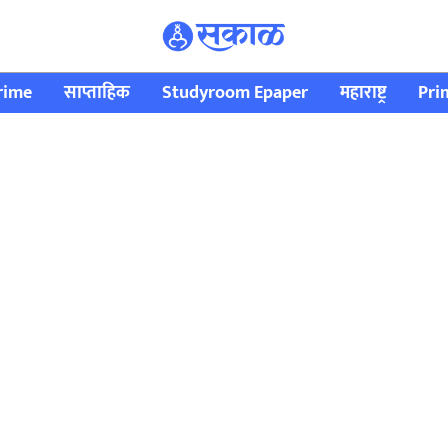
rime
साप्ताहिक
Studyroom Epaper
महाराष्ट्र
Pri