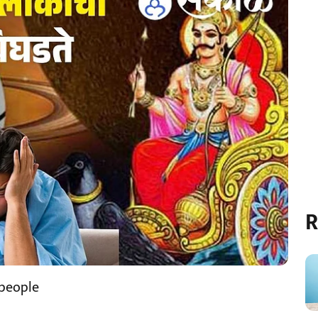
R
 people