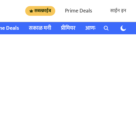
Prime Deals
साईन इन
सबस्क्राईब
me Deals
सकाळ मनी
प्रीमियर
आणखी
राशी भविष्य