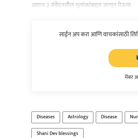
अशाच ३ संवेदनशील मूलांकांबद्दल जाणून घेऊया.
साईन अप करा आणि वाचकांसाठी लिहिल
मेंबर 
Diseases
Astrology
Disease
Num
Shani Dev blessings