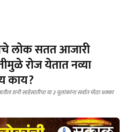
ंकाचे लोक सतत आजारी
ीमुळे रोज येतात नव्या
ाय काय?
ील शनी साडेसातीचा या ३ मूलांकांना सर्वात मोठा धक्का