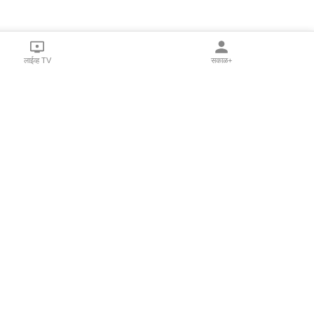
लाईव्ह TV
सकाळ+
l Programs
Print Products
Sakal Saptahik
hka
Family Doctor