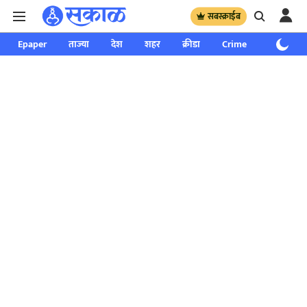
सबस्क्राईब
Epaper
ताज्या
देश
शहर
क्रीडा
Crime
साप्ताहिक