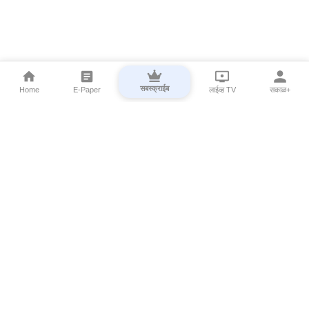
सबस्क्राईब
Home
E-Paper
लाईव्ह TV
सकाळ+
⌄
Marathi News
⌄
About Esakal
⌄
Digital Products