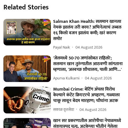
Related Stories
Salman Khan Health: सलमान खानला
नेमकं झालंय तरी काय? अभिनेत्याचं तब्बल
१६ किलो वजन झालंय कमी; खरं कारण
समोर
Payal Naik
04 August 2026
'जेलमध्ये 50-70 जणांसोबत राहिलो';
सलमान खान तुरुंगातील आठवणी सांगताना
म्हणाला, 'अस्वच्छ शौचालय, पाली आणि...'
Apurva Kulkarni
04 August 2026
Mumbai Crime: बेटिंग ॲपला विरोध
केल्याने कंटेंट क्रिएटरचे अपहरण, गळ्याला
चाकू लावून बेदम मारहाण; चौघांना अटक
सकाळ वृत्तसेवा
04 August 2026
खान सर प्रकरणातील आरोपीचा नेपाळमध्ये
संशयास्पद मृत्यू, अटकेच्या भीतीनं गेलेला