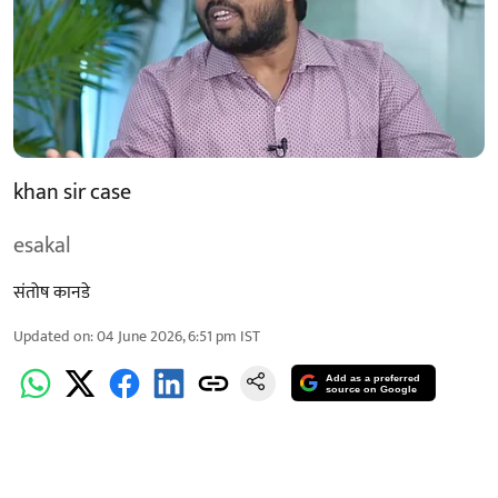
khan sir case
esakal
संतोष कानडे
Updated on
:
04 June 2026, 6:51 pm
IST
Add as a preferred
source on Google