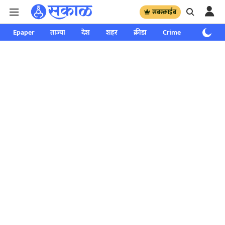
सबस्क्राईब
Epaper
ताज्या
देश
शहर
क्रीडा
Crime
साप्ताहिक