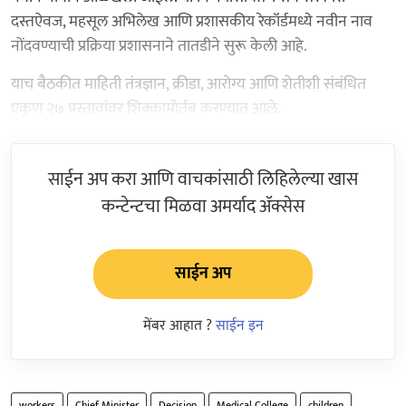
दस्तऐवज, महसूल अभिलेख आणि प्रशासकीय रेकॉर्डमध्ये नवीन नाव
नोंदवण्याची प्रक्रिया प्रशासनाने तातडीने सुरू केली आहे.
याच बैठकीत माहिती तंत्रज्ञान, क्रीडा, आरोग्य आणि शेतीशी संबंधित
एकूण २७ प्रस्तावांवर शिक्कामोर्तब करण्यात आले.
साईन अप करा आणि वाचकांसाठी लिहिलेल्या खास
कन्टेन्टचा मिळवा अमर्याद ॲक्सेस
साईन अप
मेंबर आहात ?
साईन इन
workers
Chief Minister
Decision
Medical College
children