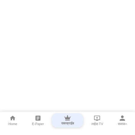
सबस्क्राईब
Home
E-Paper
लाईव्ह TV
सकाळ+