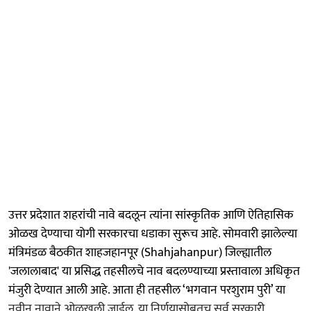
उत्तर प्रदेशात शहरांची नावे बदलून त्यांना सांस्कृतिक आणि ऐतिहासिक
ओळख देण्याचा योगी सरकारचा धडाका सुरूच आहे. सोमवारी झालेल्या
मंत्रिमंडळ बैठकीत शाहजहानपूर (Shahjahanpur) जिल्ह्यातील
'जलालाबाद' या प्रसिद्ध तहसीलचे नाव बदलण्याच्या प्रस्तावाला अधिकृत
मंजुरी देण्यात आली आहे. आता ही तहसील ‘भगवान परशुराम पुरी’ या
नवीन नावाने ओळखली जाईल. या निर्णयासोबतच सर्व सरकारी