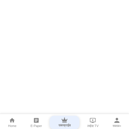
सबस्क्राईब
Home
E-Paper
लाईव्ह TV
सकाळ+