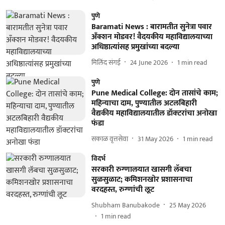
पुणे
Baramati News : बारामतीत सुनेत्रा पवार
अँक्शन मोडवर! वैदयकीय महाविद्यालयाच्या
अधिष्ठात्यांसह प्रमुखांच्या बदल्या
मिलिंद संगई
24 June 2026
1
min read
पुणे
Pune Medical College: दोन तासांचे काम;
महिन्याचा दाम, पुण्यातील अटलबिहारी
वैद्यकीय महाविद्यालयातील डॉक्‍टरांचा अनोखा
फंडा
सकाळ वृत्तसेवा
31 May 2026
1
min read
विदर्भ
सरकारी रुग्णालयात खासगी लॅबचा
सुळसुळाट; कमिशनखोर प्रशासनाचा
वरदहस्त, रुग्णांची लूट
Shubham Banubakode
25 May 2026
1
min read