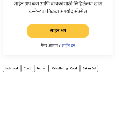
साईन अप करा आणि वाचकांसाठी लिहिलेल्या खास
कन्टेन्टचा मिळवा अमर्याद ॲक्सेस
साईन अप
मेंबर आहात ?
साईन इन
high court
Court
Petition
Calcutta High Court
Bakari Eid