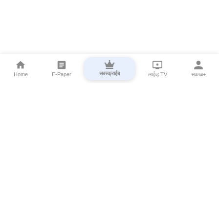
सबस्क्राईब
Home
E-Paper
लाईव्ह TV
सकाळ+
⌄
Marathi News
⌄
About Esakal
⌄
Digital Products