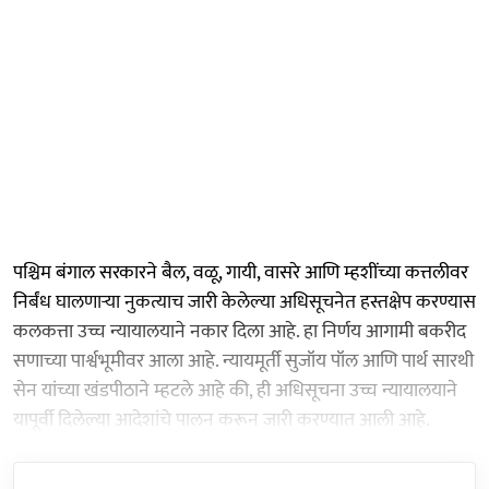
पश्चिम बंगाल सरकारने बैल, वळू, गायी, वासरे आणि म्हशींच्या कत्तलीवर
निर्बंध घालणाऱ्या नुकत्याच जारी केलेल्या अधिसूचनेत हस्तक्षेप करण्यास
कलकत्ता उच्च न्यायालयाने नकार दिला आहे. हा निर्णय आगामी बकरीद
सणाच्या पार्श्वभूमीवर आला आहे. न्यायमूर्ती सुजॉय पॉल आणि पार्थ सारथी
सेन यांच्या खंडपीठाने म्हटले आहे की, ही अधिसूचना उच्च न्यायालयाने
यापूर्वी दिलेल्या आदेशांचे पालन करून जारी करण्यात आली आहे.