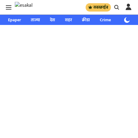
सबस्क्राईब
Epaper
ताज्या
देश
शहर
क्रीडा
Crime
साप्ताहिक