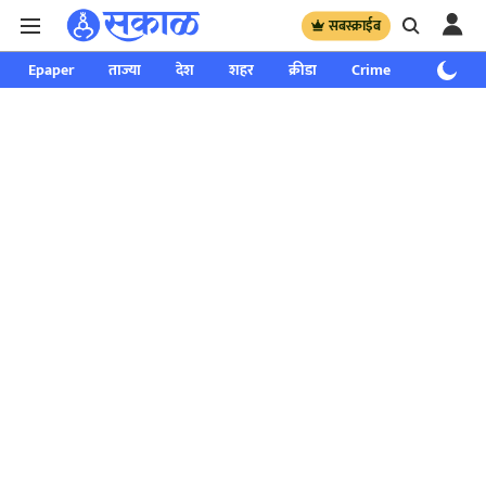
सबस्क्राईब
Epaper
ताज्या
देश
शहर
क्रीडा
Crime
साप्ताहिक