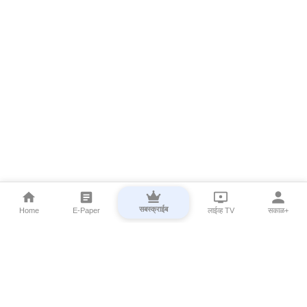
सबस्क्राईब
Home
E-Paper
लाईव्ह TV
सकाळ+