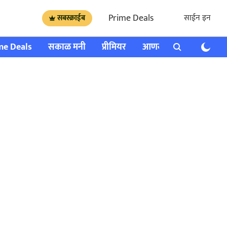
Prime Deals
साईन इन
सबस्क्राईब
me Deals
सकाळ मनी
प्रीमियर
आणखी
राशी भविष्य