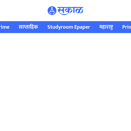
rime
साप्ताहिक
Studyroom Epaper
महाराष्ट्र
Pri