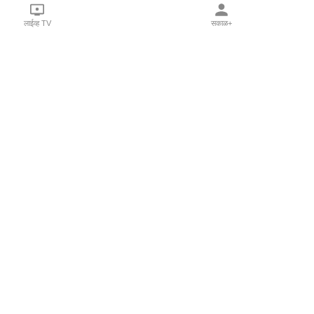
लाईव्ह TV
सकाळ+
l Programs
Print Products
Sakal Saptahik
hka
Family Doctor
 Crowdfunding
Sakal Publications