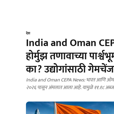
देश
India and Oman CEP
होर्मुझ तणावाच्या पार्श्व
का? उद्योगांसाठी गेमचे
India and Oman CEPA News: भारत आणि ओमान या
२०२६ पासून अंमलात आला आहे. यामुळे ११.१८ अब्ज डॉ