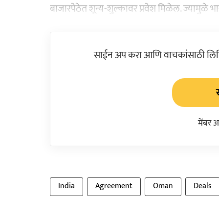
बाजारपेठेत शून्य-शुल्कावर प्रवेश मिळेल. ज्यामुळे भ
साईन अप करा आणि वाचकांसाठी लिहिल
मेंबर 
India
Agreement
Oman
Deals