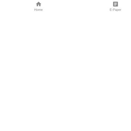
Home
E-Paper
Follow Us
Marathi News
Maharashtra N
Entertainment 
Sports News