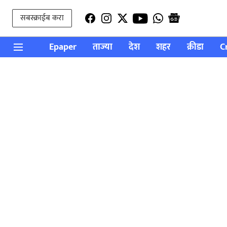
सबस्क्राईब करा
Epaper
ताज्या
देश
शहर
क्रीडा
C