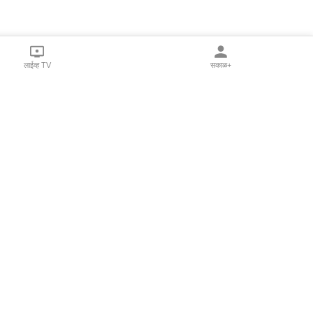
लाईव्ह TV
सकाळ+
l Programs
Print Products
Sakal Saptahik