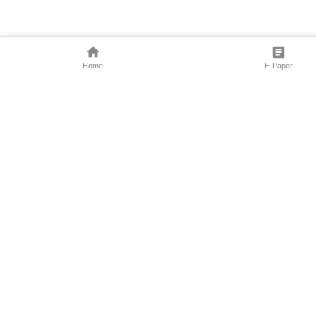
Home
E-Paper
Follow Us
Marathi News
Maharashtra N