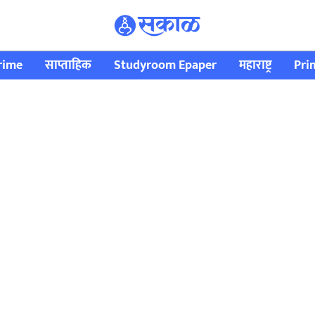
rime
साप्ताहिक
Studyroom Epaper
महाराष्ट्र
Pri