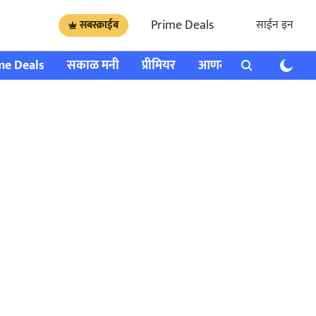
Prime Deals
साईन इन
सबस्क्राईब
me Deals
सकाळ मनी
प्रीमियर
आणखी
राशी भविष्य