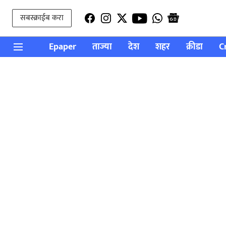
सबस्क्राईब करा
Epaper
ताज्या
देश
शहर
क्रीडा
C