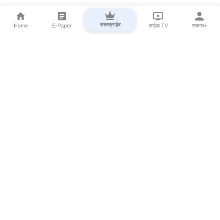
सबस्क्राईब
Home
E-Paper
लाईव्ह TV
सकाळ+
⌄
Marathi News
⌄
About Esakal
⌄
Digital Products
⌄
Sakal Programs