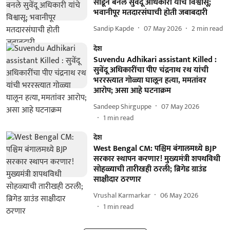
सोडून बनले सुवेंदू अधिकारी यांचे विश्वासू;
भवानीपूर मतदारसंघाची होती जबाबदारी
Sandip Kapde
07 May 2026
2
min read
देश
Suvendu Adhikari assistant Killed :
सुवेंदू अधिकारींचा पीए चंद्रनाथ रथ यांची
भररस्त्यात गोळ्या घालून हत्या, ममतांवर
आरोप; असा आहे घटनाक्रम
Sandeep Shirguppe
07 May 2026
1
min read
देश
West Bengal CM: पश्चिम बंगालमध्ये BJP
सरकार स्थापन करणार! मुख्यमंत्री शपथविधी
सोहळ्याची तारीखही ठरली; ब्रिगेड ग्राउंड
साक्षीदार ठरणार
Vrushal Karmarkar
06 May 2026
1
min read