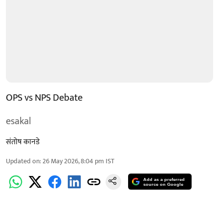
OPS vs NPS Debate
esakal
संतोष कानडे
Updated on
:
26 May 2026, 8:04 pm
IST
Add as a preferred
source on Google