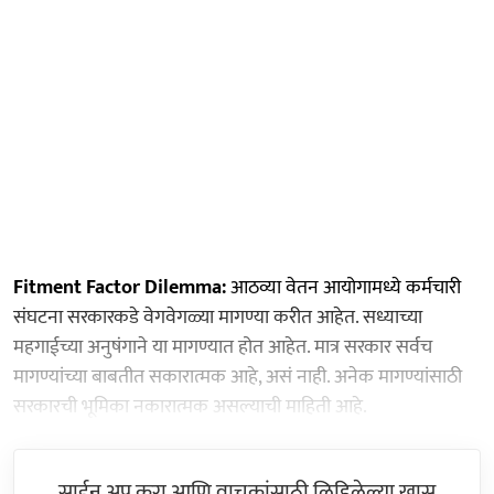
Fitment Factor Dilemma:
आठव्या वेतन आयोगामध्ये कर्मचारी
संघटना सरकारकडे वेगवेगळ्या मागण्या करीत आहेत. सध्याच्या
महगाईच्या अनुषंगाने या मागण्यात होत आहेत. मात्र सरकार सर्वच
मागण्यांच्या बाबतीत सकारात्मक आहे, असं नाही. अनेक मागण्यांसाठी
सरकारची भूमिका नकारात्मक असल्याची माहिती आहे.
साईन अप करा आणि वाचकांसाठी लिहिलेल्या खास