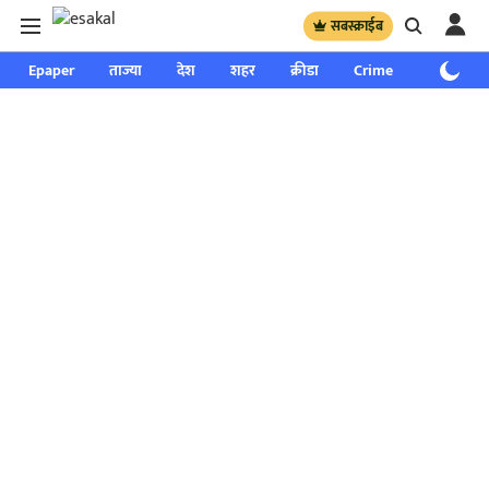
सबस्क्राईब
Epaper
ताज्या
देश
शहर
क्रीडा
Crime
साप्ताहिक