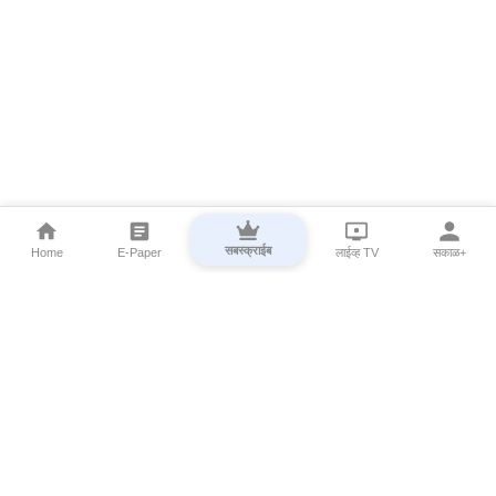
सबस्क्राईब
Home
E-Paper
लाईव्ह TV
सकाळ+
⌄
Marathi News