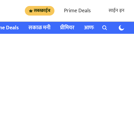
Prime Deals
साईन इन
सबस्क्राईब
me Deals
सकाळ मनी
प्रीमियर
आणखी
राशी भविष्य