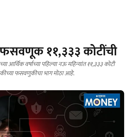
 फसवणूक ११,३३३ कोटींची
ाच्या आर्थिक वर्षाच्या पहिल्या नऊ महिन्यांत ११,३३३ कोटी
णुकीच्या फसवणुकीचा भाग मोठा आहे.