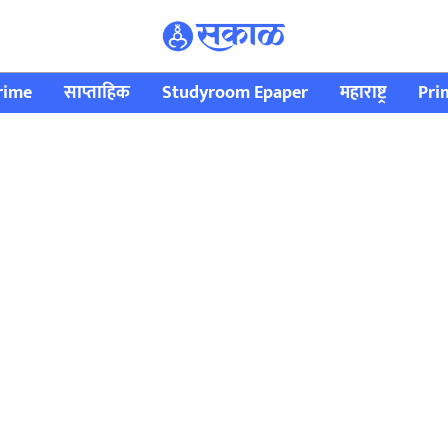
rime
साप्ताहिक
Studyroom Epaper
महाराष्ट्र
Pri