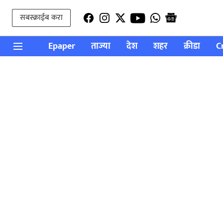
सबस्क्राईब करा
Epaper
ताज्या
देश
शहर
क्रीडा
C