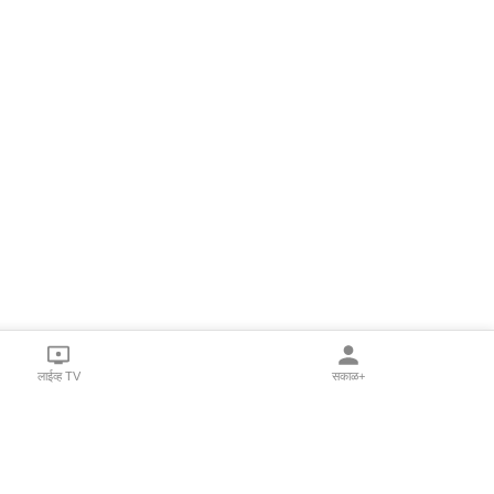
लाईव्ह TV
सकाळ+