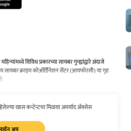
oogle
न्यांमध्ये विविध प्रकारच्या सायबर गुन्ह्यांद्वारे अंदाजे
 सायबर क्राइम कोऑर्डिनेशन सेंटर (आयफोरसी) या गृह
े.
ेल्या खास कन्टेन्टचा मिळवा अमर्याद ॲक्सेस
साईन अप