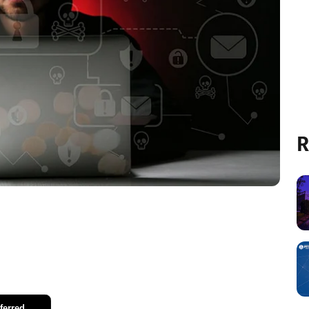
R
ferred