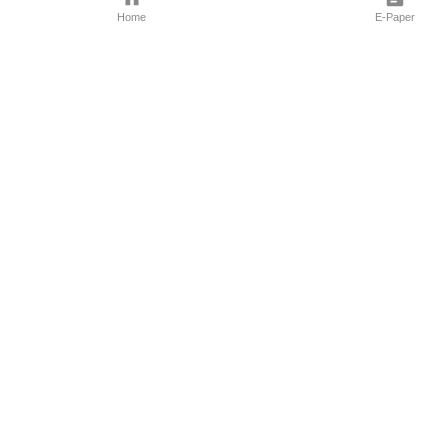
Home
E-Paper
Follow Us
Marathi News
Maharashtra N
Entertainment 
Sports News
Mumbai News