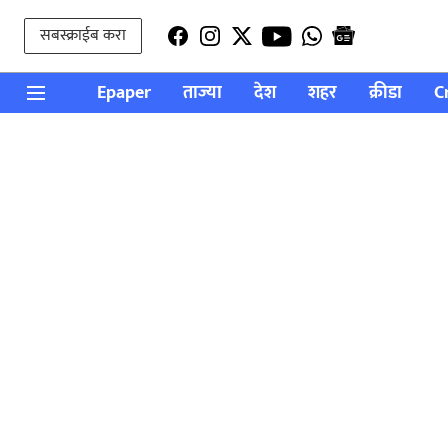
सबस्क्राईब करा
Epaper
ताज्या
देश
शहर
क्रीडा
C