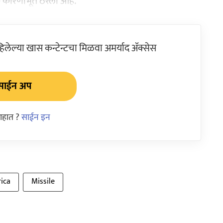
ी चूक कारणीभूत ठरली आहे.
ेल्या खास कन्टेन्टचा मिळवा अमर्याद ॲक्सेस
साईन अप
आहात ?
साईन इन
ica
Missile