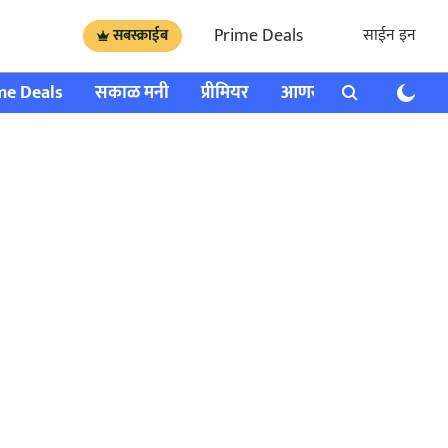
Prime Deals
साईन इन
सबस्क्राईब
me Deals
सकाळ मनी
प्रीमियर
आणखी
राशी भविष्य