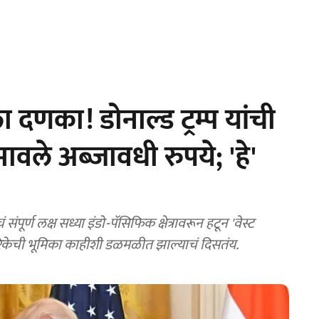
णका! डोनाल्ड ट्रम्प यांची
वले अब्जावधी रुपये; 'हे'
र्ण लक्ष सध्या इंडो-पॅसिफिक क्षेत्रावरून हटून 'वेस्ट
रिकेची भूमिका काहीशी डळमळीत झाल्याचं दिसतंय.