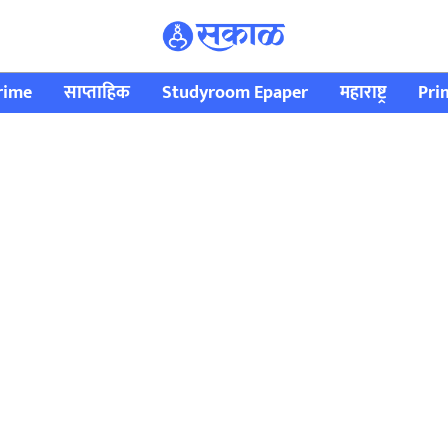
rime
साप्ताहिक
Studyroom Epaper
महाराष्ट्र
Pri