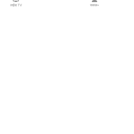
लाईव्ह TV
सकाळ+
l Programs
Print Products
Sakal Saptahik
hka
Family Doctor
 Crowdfunding
Sakal Publications
orm Pune India