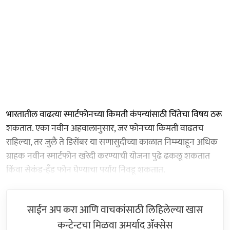
भारतातील वाढत्या स्मार्टफोनच्या किमती कंपन्यांसाठी चिंतेचा विषय ठरू
शकतात. एका नवीन अहवालानुसार, जर फोनच्या किमती वाढतच
राहिल्या, तर जुलै ते डिसेंबर या सणासुदीच्या काळात निम्म्याहून अधिक
ग्राहक नवीन स्मार्टफोन खरेदी करण्याची योजना पुढे ढकलू शकतात
किंवा सेकंड-हँड फोन घेण्याचा पर्याय निवडू शकतात.
साईन अप करा आणि वाचकांसाठी लिहिलेल्या खास
कन्टेन्टचा मिळवा अमर्याद ॲक्सेस