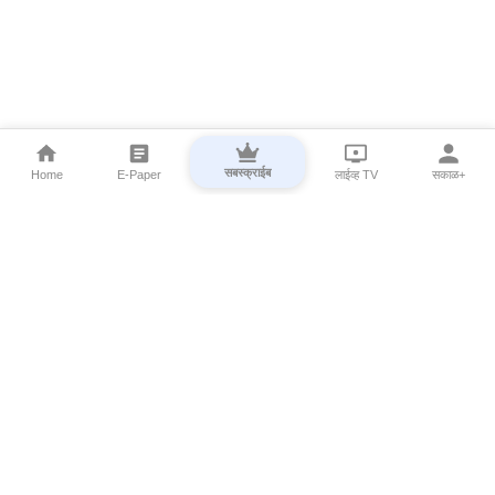
सबस्क्राईब
Home
E-Paper
लाईव्ह TV
सकाळ+
⌄
Marathi News
⌄
About Esakal