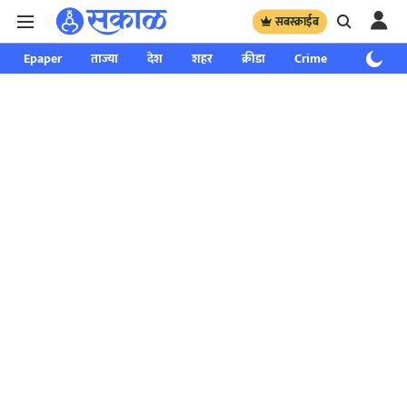
सबस्क्राईब
Epaper
ताज्या
देश
शहर
क्रीडा
Crime
साप्ताहिक