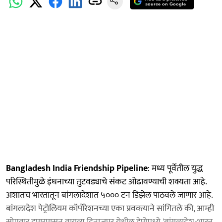
source on Google
Bangladesh India Friendship Pipeline
: मध्य पूर्वेतील युद्ध
परिस्थितीमुळे इंधनाच्या तुटवड्याचे संकट ओढावण्याची शक्यता आहे.
अशातच भारतातून बांगलादेशात ५००० टन डिझेल पाठवले जाणार आहे.
बांगलादेश पेट्रोलियम कॉर्पोरेशनच्या एका प्रवक्त्याने सांगितले की, आम्ही
सोमवार दुपारपासून वायव्य दिनाजपूर येथील डेपोमध्ये 'बांगलादेश-भारत