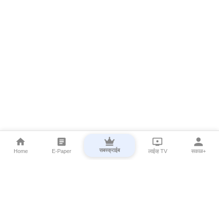
सबस्क्राईब
Home
E-Paper
लाईव्ह TV
सकाळ+