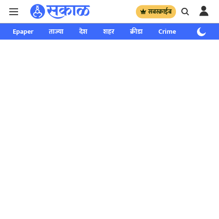
सबस्क्राईब
Epaper
ताज्या
देश
शहर
क्रीडा
Crime
साप्ताहिक