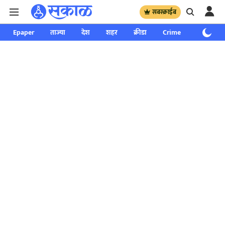
सबस्क्राईब
Epaper
ताज्या
देश
शहर
क्रीडा
Crime
साप्ताहिक