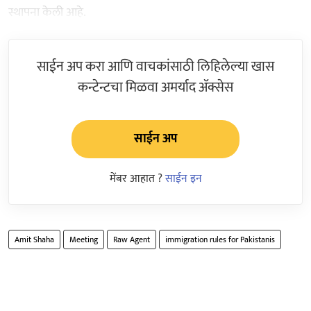
स्थापना केली आहे.
साईन अप करा आणि वाचकांसाठी लिहिलेल्या खास
कन्टेन्टचा मिळवा अमर्याद ॲक्सेस
साईन अप
मेंबर आहात ?
साईन इन
Amit Shaha
Meeting
Raw Agent
immigration rules for Pakistanis