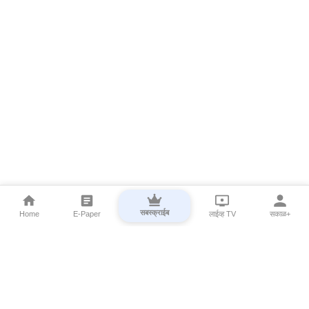
सबस्क्राईब
Home
E-Paper
लाईव्ह TV
सकाळ+