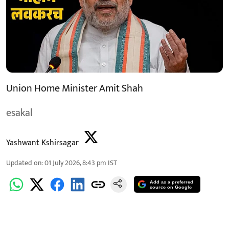
Union Home Minister Amit Shah
esakal
Yashwant Kshirsagar
Updated on
:
01 July 2026, 8:43 pm
IST
Add as a preferred
source on Google