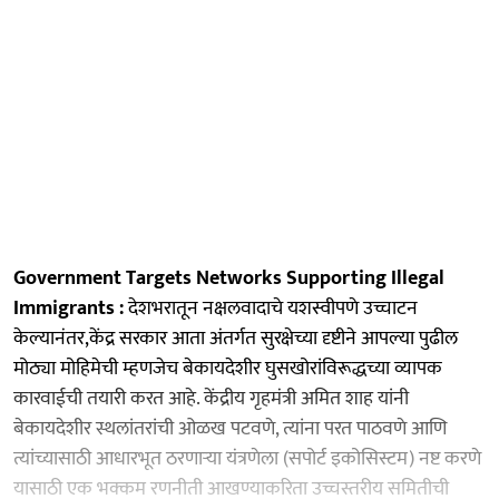
Government Targets Networks Supporting Illegal
Immigrants :
देशभरातून नक्षलवादाचे यशस्वीपणे उच्चाटन
केल्यानंतर,केंद्र सरकार आता अंतर्गत सुरक्षेच्या दृष्टीने आपल्या पुढील
मोठ्या मोहिमेची म्हणजेच बेकायदेशीर घुसखोरांविरूद्धच्या व्यापक
कारवाईची तयारी करत आहे. केंद्रीय गृहमंत्री अमित शाह यांनी
बेकायदेशीर स्थलांतरांची ओळख पटवणे, त्यांना परत पाठवणे आणि
त्यांच्यासाठी आधारभूत ठरणाऱ्या यंत्रणेला (सपोर्ट इकोसिस्टम) नष्ट करणे
यासाठी एक भक्कम रणनीती आखण्याकरिता उच्चस्तरीय समितीची