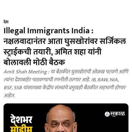
देश
Illegal Immigrants India :
नक्षलवादानंतर आता घुसखोरांवर सर्जिकल
स्ट्राईकची तयारी, अमित शहा यांनी
बोलावली मोठी बैठक
Amit Shah Meeting : या बैठकीत घुसखोरांची ओळख पटवणे आणि
त्यांना देशाबाहेर पाठवण्याची रणनीती ठरणार आहे. IB, RAW, NIA,
BSF, SSB यांसारख्या केंद्रीय संस्थांचे प्रमुखही बैठकीत सहभागी होणार
आहेत.