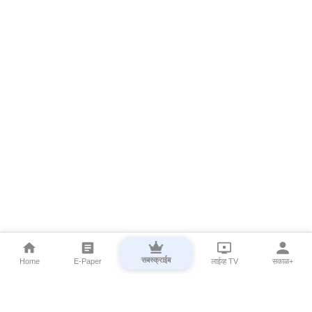
सबस्क्राईब
Home
E-Paper
लाईव्ह TV
सकाळ+