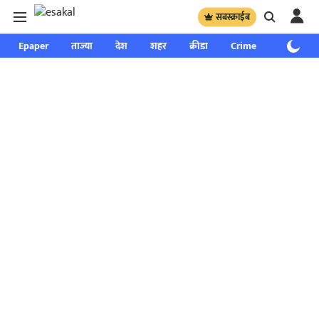
सबस्क्राईब
Epaper
ताज्या
देश
शहर
क्रीडा
Crime
साप्ताहिक