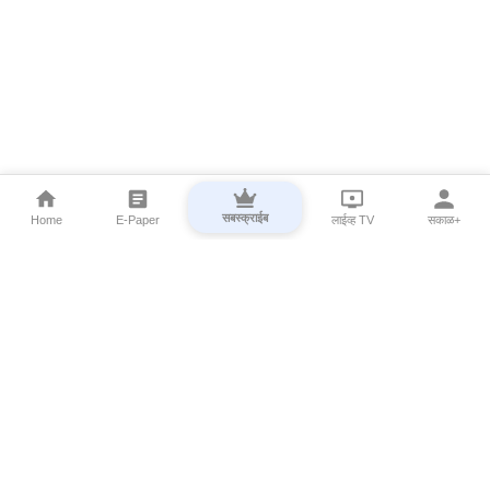
सबस्क्राईब
Home
E-Paper
लाईव्ह TV
सकाळ+
⌄
Marathi News
⌄
About Esakal