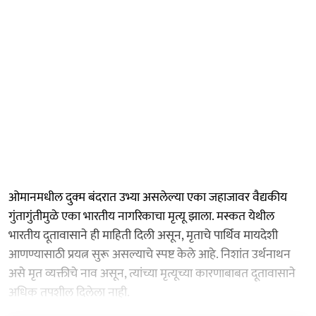
ओमानमधील दुक्म बंदरात उभ्या असलेल्या एका जहाजावर वैद्यकीय
गुंतागुंतीमुळे एका भारतीय नागरिकाचा मृत्यू झाला. मस्कत येथील
भारतीय दूतावासाने ही माहिती दिली असून, मृताचे पार्थिव मायदेशी
आणण्यासाठी प्रयत्न सुरू असल्याचे स्पष्ट केले आहे. निशांत उर्थनाथन
असे मृत व्यक्तीचे नाव असून, त्यांच्या मृत्यूच्या कारणाबाबत दूतावासाने
अधिक तपशील दिलेला नाही.