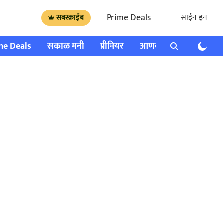
Prime Deals
साईन इन
सबस्क्राईब
me Deals
सकाळ मनी
प्रीमियर
आणखी
राशी भविष्य