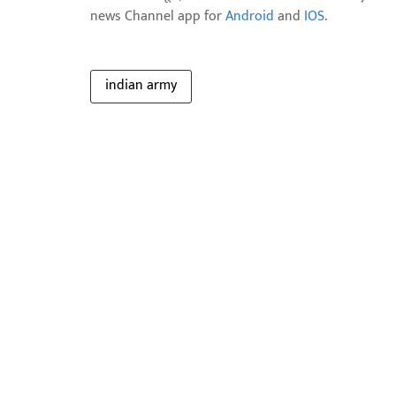
news Channel app for
Android
and
IOS
.
indian army