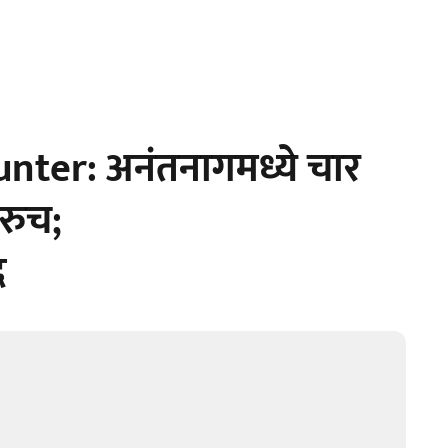
ter: अनंतनागमध्ये चार
रुच;
द