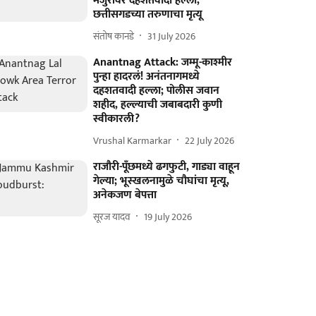
मजुरांवर दहशतवादी हल्ला,
छत्तीसगडच्या तरुणाचा मृत्यू
संतोष कानडे
31 July 2026
Anantnag Attack: जम्मू-काश्मीर
पुन्हा हादरलं! अनंतनागमध्ये
दहशतवादी हल्ला; पोलीस जवान
शहीद, हल्ल्याची जबाबदारी कुणी
स्वीकारली?
Vrushal Karmarkar
22 July 2026
राजौरी-पूँछमध्ये ढगफुटी, गाड्या वाहून
गेल्या; भूस्खलनामुळे चौघांचा मृत्यू,
अनेकजण बेपत्ता
सूरज यादव
19 July 2026