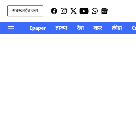
सबस्क्राईब करा
Epaper
ताज्या
देश
शहर
क्रीडा
C