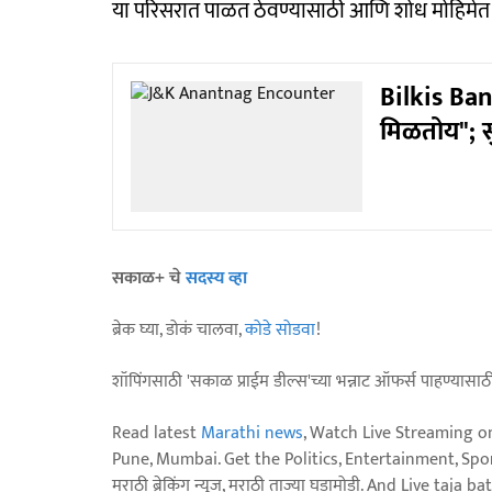
या परिसरात पाळत ठेवण्यासाठी आणि शोध मोहिमेत
Bilkis Bano
मिळतोय"; सुप
सकाळ+ चे
सदस्य व्हा
ब्रेक घ्या, डोकं चालवा,
कोडे सोडवा
!
शॉपिंगसाठी 'सकाळ प्राईम डील्स'च्या भन्नाट ऑफर्स पाहण्यासा
Read latest
Marathi news
, Watch Live Streaming o
Pune, Mumbai. Get the Politics, Entertainment, Sports
मराठी ब्रेकिंग न्यूज, मराठी ताज्या घडामोडी. And Live t