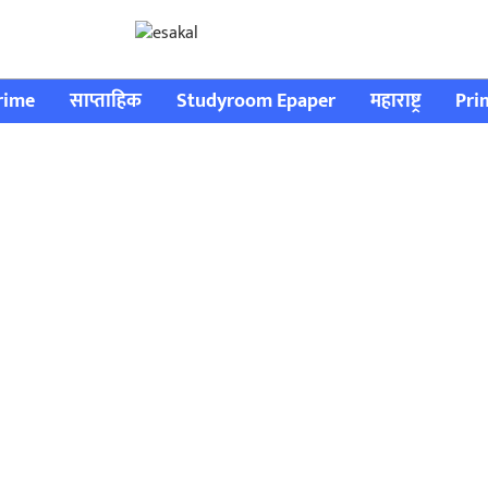
rime
साप्ताहिक
Studyroom Epaper
महाराष्ट्र
Pri