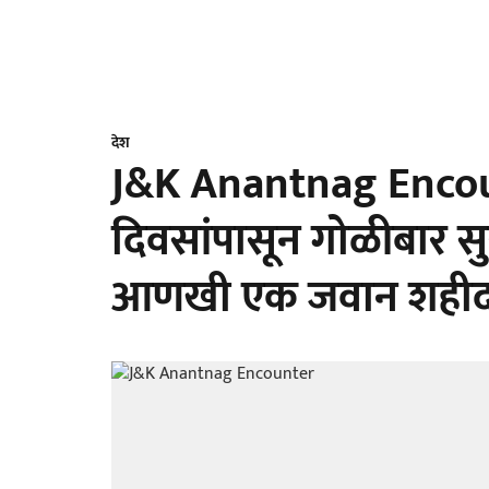
देश
J&K Anantnag Encoun
दिवसांपासून गोळीबार सु
आणखी एक जवान शही