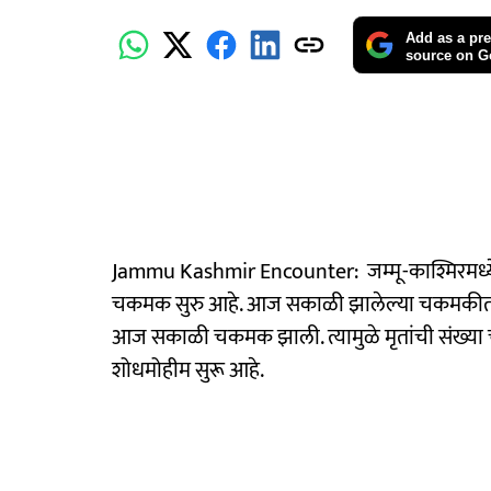
Add as a pre
source on G
Jammu Kashmir Encounter: जम्मू-काश्मिरमध्ये 
चकमक सुरु आहे. आज सकाळी झालेल्या चकमकीत आण
आज सकाळी चकमक झाली. त्यामुळे मृतांची संख्या चा
शोधमोहीम सुरू आहे.